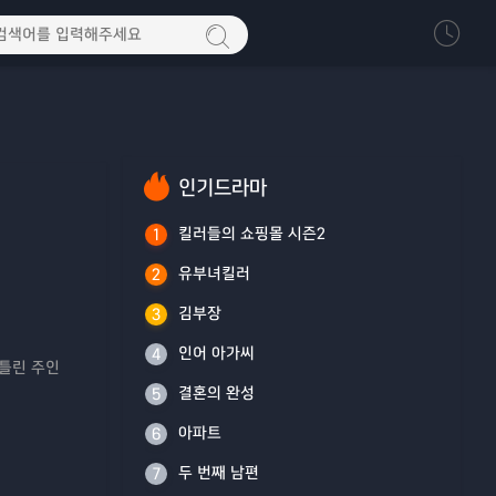
인기드라마
킬러들의 쇼핑몰 시즌2
1
유부녀킬러
2
김부장
3
인어 아가씨
4
비틀린 주인
결혼의 완성
5
아파트
6
두 번째 남편
7