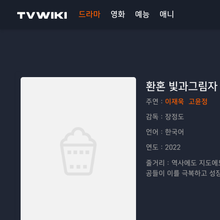
드라마
영화
예능
애니
환혼 빛과그림자
주연：
이재욱
고윤정
감독：
장정도
언어：
한국어
연도：
2022
줄거리：
역사에도 지도에도
공들이 이를 극복하고 성