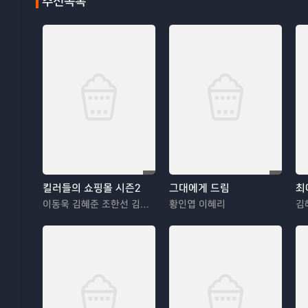
추천목록
킬러들의 쇼핑몰 시즌2
그대에게 드림
최
이동욱 김혜준 조한선 김해나
황인엽 이혜리
김