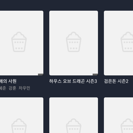
애의 사원
하우스 오브 드래곤 시즌3
검은돈 시즌2
혜준 강훈 차우민