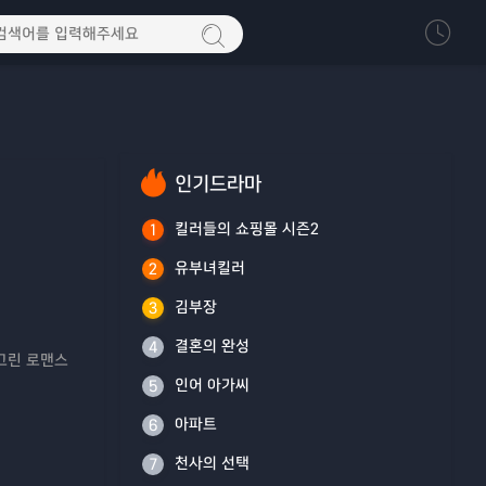
인기드라마
킬러들의 쇼핑몰 시즌2
1
유부녀킬러
2
김부장
3
결혼의 완성
4
 그린 로맨스
인어 아가씨
5
아파트
6
천사의 선택
7