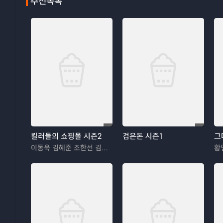
추천목록
킬러들의 쇼핑몰 시즌2
검은돈 시즌1
그
이동욱 김혜준 조한선 김해나
황