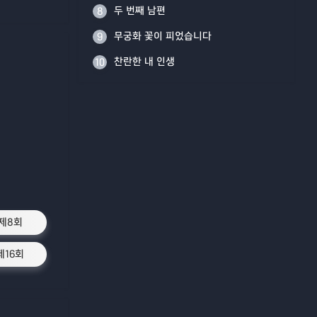
두 번째 남편
8
무궁화 꽃이 피었습니다
9
찬란한 내 인생
10
제8회
제16회