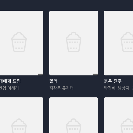
대에게 드림
힐러
붉은 진주
인엽 이혜리
지창욱 유지태
박진희 남상지 