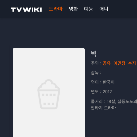
드라마
영화
예능
애니
빅
주연：
공유
이민정
수지
감독：
언어：
한국어
연도：
2012
줄거리：
18살, 질풍노도
판타지 드라마