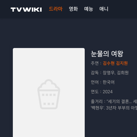
드라마
영화
예능
애니
눈물의 여왕
주연：
김수현 김지원
감독：
장영우, 김희원
언어：
한국어
연도：
2024
줄거리：
"세기의 결혼...
'백현우'. 3년차 부부의