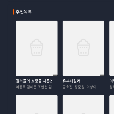
추천목록
킬러들의 쇼핑몰 시즌2
유부녀킬러
이
이동욱 김혜준 조한선 김해나
공효진 정준원 이상이
정