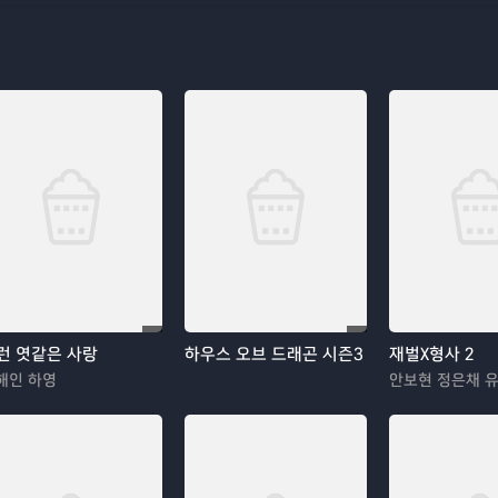
런 엿같은 사랑
하우스 오브 드래곤 시즌3
재벌X형사 2
해인 하영