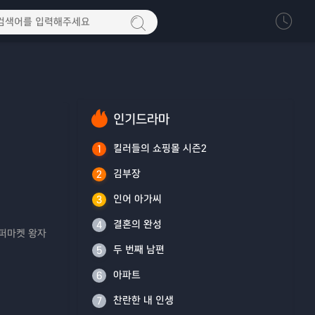
인기드라마
킬러들의 쇼핑몰 시즌2
1
김부장
2
인어 아가씨
3
결혼의 완성
4
 슈퍼마켓 왕자
두 번째 남편
5
아파트
6
찬란한 내 인생
7