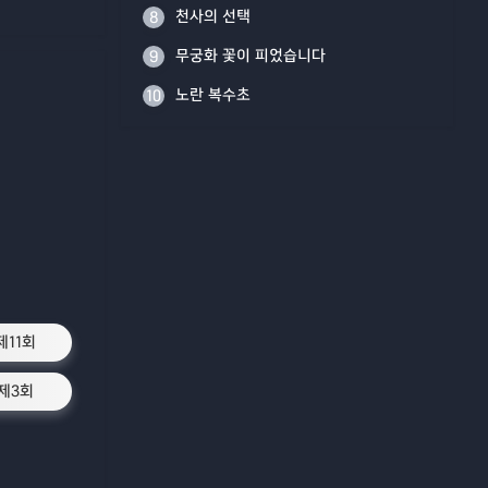
천사의 선택
8
무궁화 꽃이 피었습니다
9
노란 복수초
10
제11회
제3회