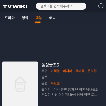
드라마
영화
예능
애니
돌싱글즈6
주연：
이혜영
이지혜
유세윤
은지원
감독：
유형：
목요일
줄거리：
다시 한번 용기 낸 이혼 남녀들의
간절한 사랑 이야기! 돌싱 남녀 직진 로맨
스