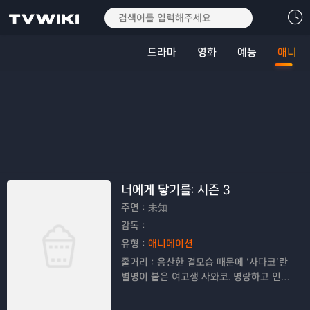
드라마
영화
예능
애니
너에게 닿기를: 시즌 3
주연：
未知
감독：
유형：
애니메이션
줄거리：
음산한 겉모습 때문에 ‘사다코’란
별명이 붙은 여고생 사와코. 명랑하고 인기
많은 소년 카제하야와의 만남을 계기로, 자
신을 가둔 껍데기를 깨고 성장해 간다.