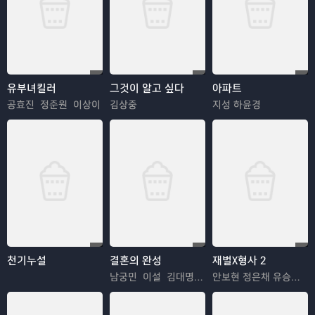
유부녀킬러
그것이 알고 싶다
아파트
공효진 정준원 이상이
김상중
지성 하윤경
천기누설
결혼의 완성
재벌X형사 2
남궁민 이설 김대명 이상희
안보현 정은채 유승호 김혜은