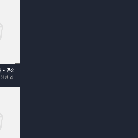
 시즌2
이동욱 김혜준 조한선 김해나