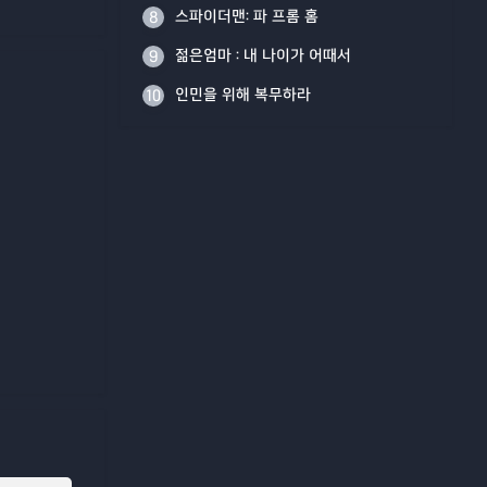
스파이더맨: 파 프롬 홈
8
젊은엄마 : 내 나이가 어때서
9
인민을 위해 복무하라
10