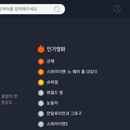
인기영화
군체
1
스파이더맨: 노 웨이 홈 (2021)
2
슈퍼걸
3
와일드 씽
4
" 끝없이 반
상 현상도 놓
눈동자
5
 출구를 통해
만달로리안과 그로구
6
스파이더맨2
7