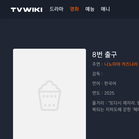
드라마
영화
예능
애니
8번 출구
주연：
니노미야 카즈나리
감독：
언어：
한국어
연도：
2025
줄거리：
"또다시 제자리.
복되는 지하도에 갇힌 ‘헤매
치지 말 것. 2. 이상 현상
서 밖으로 나갈 것.