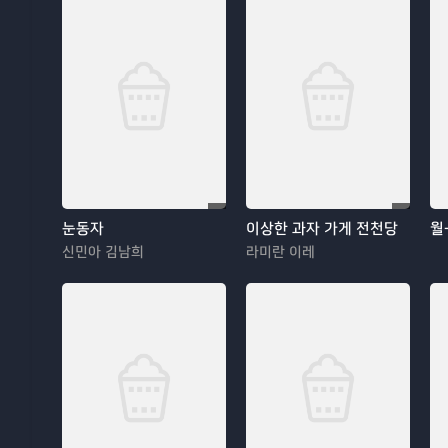
눈동자
이상한 과자 가게 전천당
월
신민아 김남희
라미란 이레