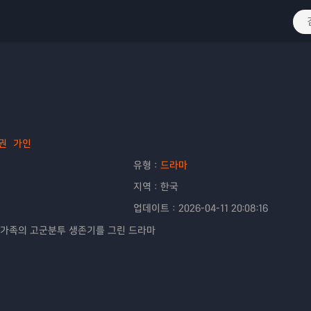
권
가인
유형：
드라마
지역：
한국
업데이트：
2026-04-11 20:08:16
 가족의 고군분투 생존기를 그린 드라마