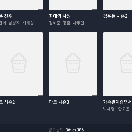
은 진주
최애의 사원
검은돈 시즌2
진희 남상지 최재성
김혜준 강훈 차우민
크 시즌2
다크 시즌3
가족관계증명서
박세영 한고은
광고문의:
@tvcs365