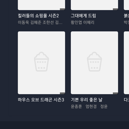
킬러들의 쇼핑몰 시즌2
그대에게 드림
붉
이동욱 김혜준 조한선 김해나
황인엽 이혜리
박
하우스 오브 드래곤 시즌3
기쁜 우리 좋은 날
다
윤종훈 엄현경 정윤