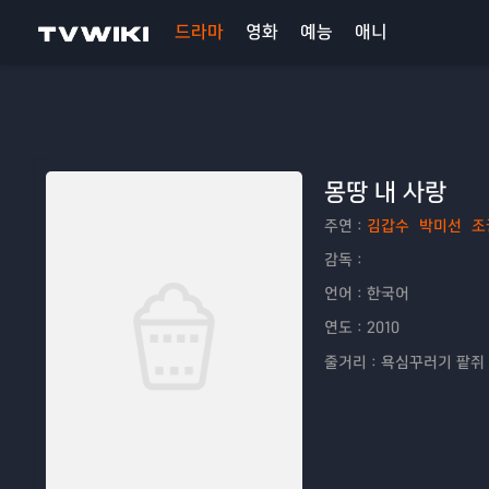
드라마
영화
예능
애니
몽땅 내 사랑
주연：
김갑수
박미선
조
감독：
언어：
한국어
연도：
2010
줄거리：
욕심꾸러기 팥쥐