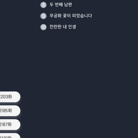
두 번째 남편
8
무궁화 꽃이 피었습니다
9
찬란한 내 인생
10
203화
195화
187화