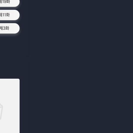
제19화
제11화
제3화