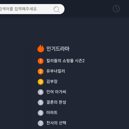
인기드라마
킬러들의 쇼핑몰 시즌2
1
유부녀킬러
2
김부장
3
인어 아가씨
4
결혼의 완성
5
아파트
6
천사의 선택
7