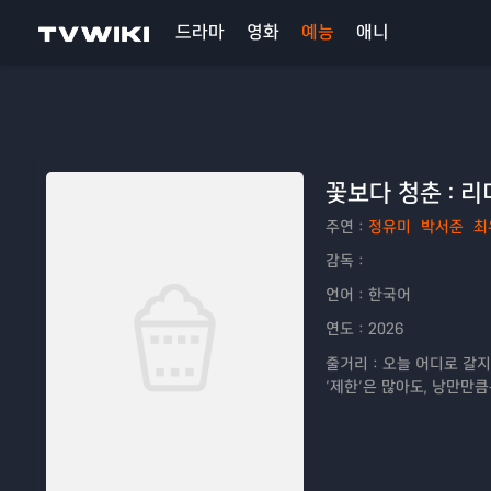
드라마
영화
예능
애니
꽃보다 청춘 : 
주연：
정유미
박서준
최
감독：
언어：
한국어
연도：
2026
줄거리：
오늘 어디로 갈지,
‘제한’은 많아도, 낭만만