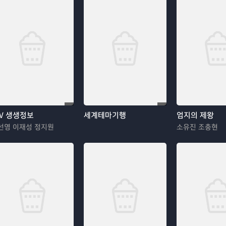
TV 생생정보
세계테마기행
엄지의 제왕
선영 이재성 정지원
소유진 조충현