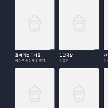
골 때리는 그녀들
인간극장
2
이수근 배성재 김병지
이규원
이