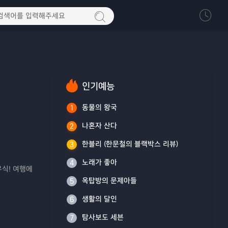
인기예능
동물의 왕국
1
나혼자 산다
2
한블리 (한문철의 블랙박스 리뷰)
3
노래가 좋아
4
우식! 여행에
옥탑방의 문제아들
5
생활의 달인
6
탐사보도 세븐
7