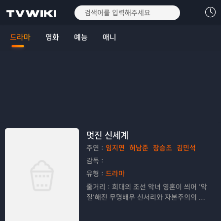
드라마
영화
예능
애니
멋진 신세계
주연：
임지연
허남준
장승조
김민석
감독：
유형：
드라마
줄거리：
희대의 조선 악녀 영혼이 씌어 ‘악
질’해진 무명배우 신서리와 자본주의의 괴
물이라 불리는 악질재벌 차세계의 일촉즉
발 전쟁 같은 로맨스 드라마