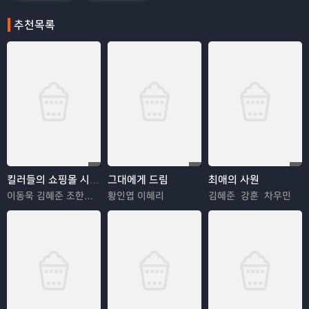
추천목록
킬러들의 쇼핑몰 시즌2
그대에게 드림
최애의 사원
이동욱 김혜준 조한선 김해나
황인엽 이혜리
김혜준 강훈 차우민