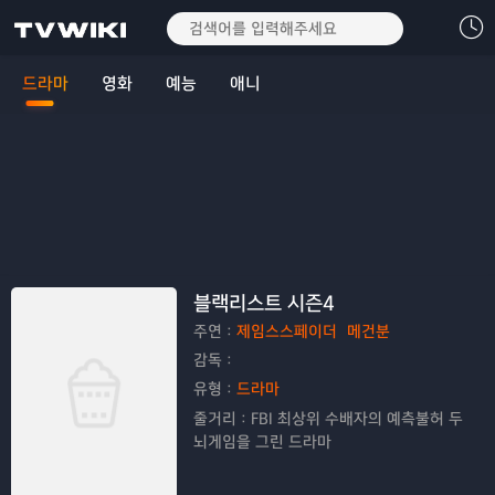
드라마
영화
예능
애니
블랙리스트 시즌4
주연：
제임스스페이더
메건분
감독：
유형：
드라마
줄거리：
FBI 최상위 수배자의 예측불허 두
뇌게임을 그린 드라마