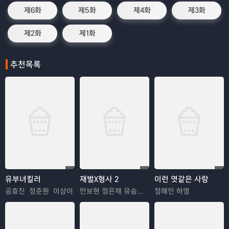
제6화
제5화
제4화
제3화
제2화
제1화
추천목록
유부녀킬러
재벌X형사 2
이런 엿같은 사랑
공효진 정준원 이상이
안보현 정은채 유승호 김혜은
정해인 하영