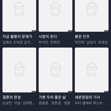
지금 불륜이 문제가 아닙니다
사랑이 온다
붉은 진주
김혜수 조여정 김지훈 김재철
하석진 안희연
박진희 남상지 최재성
결혼의 완성
기쁜 우리 좋은 날
세븐킹덤의 기사
남궁민 이설 김대명 이상희
윤종훈 엄현경 정윤
피터 클래피 덱스터 솔 안셀