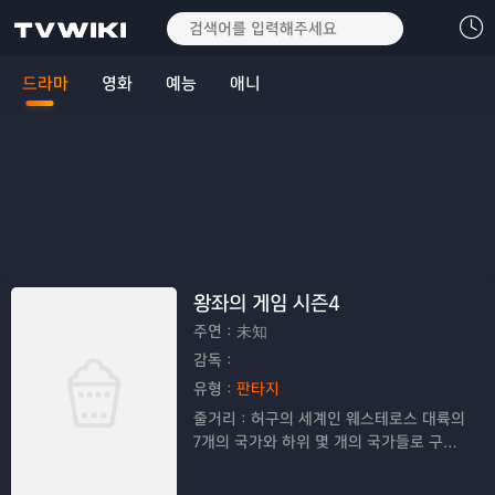
드라마
영화
예능
애니
왕좌의 게임 시즌4
주연：
未知
감독：
유형：
판타지
줄거리：
허구의 세계인 웨스테로스 대륙의
7개의 국가와 하위 몇 개의 국가들로 구성
된 연맹 국가인 칠 왕국의 통치권, 철 왕좌
를 차지하기 위한 싸움을 그려낸 드라마