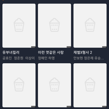
유부녀킬러
이런 엿같은 사랑
재벌X형사 2
공효진 정준원 이상이
정해인 하영
안보현 정은채 유승호 김혜은