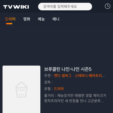
드라마
영화
예능
애니
브루클린 나인-나인 시즌5
주연：
앤디 샘버그
스테파니 베아트리즈
테
감독：
유형：
드라마
줄거리：
재능있지만 태평한 경찰 제이크가
원칙주의자인 새 반장을 만나 고군분투하
는 코믹 경찰 드라마