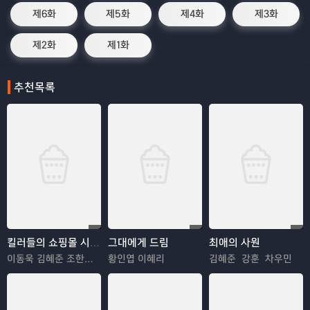
제6화
제5화
제4화
제3화
제2화
제1화
추천목록
킬러들의 쇼핑몰 시즌2
그대에게 드림
최애의 사원
이동욱 김혜준 조한선 김해나
황인엽 이혜리
김혜준 강훈 차우민