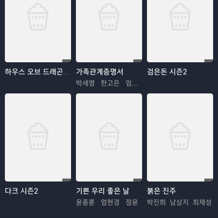
하우스 오브 드래곤 시즌3
가족관계증명서
검은돈 시즌2
박세영 한고은 임지은
다크 시즌2
기쁜 우리 좋은 날
붉은 진주
윤종훈 엄현경 정윤
박진희 남상지 최재성