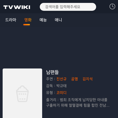
드라마
영화
예능
애니
남편들
주연：
진선규
공명
김지석
감독：
박규태
유형：
코미디
줄거리：
범죄 조직에게 납치당한 아내를
구출하기 위해 얼떨결에 힘을 합친 전남편
‘충식’과 현남편 ‘민석’의 예측불허 작전을
그린 코믹 액션 영화