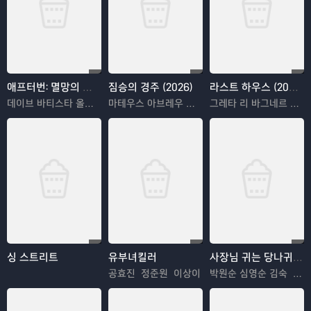
애프터번: 멸망의 땅 (2025)
짐승의 경주 (2026)
라스트 하우스 (2026)
데이브 바티스타 올가 쿠릴렌코
마테우스 아브레우 호드리구 산토루
그레타 리 바그네르 모라
싱 스트리트
유부녀킬러
사장님 귀는 당나귀 귀
공효진 정준원 이상이
박원순 심영순 김숙 이연복 현주엽