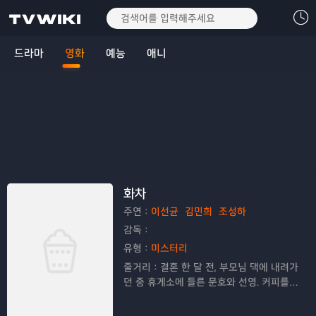
드라마
영화
예능
애니
화차
주연：
이선균
김민희
조성하
감독：
유형：
미스터리
줄거리：
결혼 한 달 전, 부모님 댁에 내려가
던 중 휴게소에 들른 문호와 선영. 커피를
사러 갔다 온 문호를 기다리고 있는 건 문
이 열린 채 공회전 중인 차 뿐이다. 꺼져있