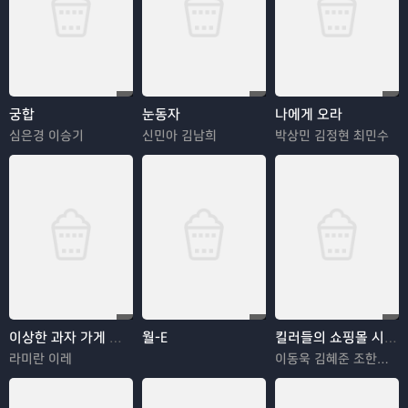
궁합
눈동자
나에게 오라
심은경 이승기
신민아 김남희
박상민 김정현 최민수
이상한 과자 가게 전천당
월-E
킬러들의 쇼핑몰 시즌2
라미란 이레
이동욱 김혜준 조한선 김해나