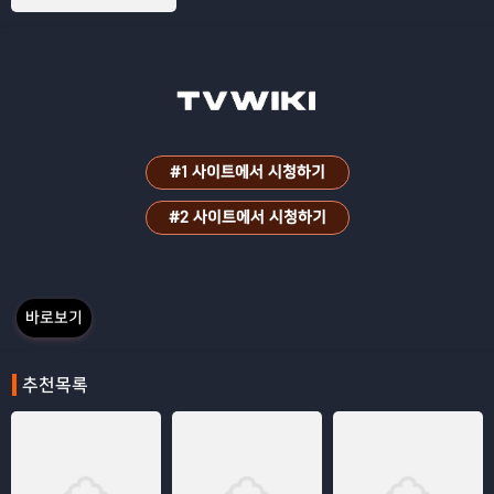
는 휴대폰, 흔적도 없이 그녀가 사라졌다.
그녀를 찾기 위해 전직 강력계 형사인 사촌
형 종근에게 도움을 청한 문호. 하지만 가족
도 친구도 없는 그녀의 모든 것은 가짜다.
실종 당일, 은행잔고를 모두 인출하고 살던
집의 지문까지 지워버린 선영의 범상치 않
은 행적에 단순 실종사건이 아님을 직감하
#1 사이트에서 시청하기
는 종근은 그녀가 살인사건과 연관되어 있
음을 알아낸다. 그녀는 과연 누구였을까?
#2 사이트에서 시청하기
그녀의 정체에 다가갈수록 점점 더 충격적
인 진실들이 밝혀지기 시작 하는데…
바로보기
추천목록