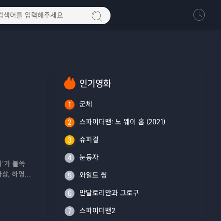
인기영화
군체
1
스파이더맨: 노 웨이 홈 (2021)
2
슈퍼걸
3
눈동자
4
라’가 불쑥
가상, 하영의
와일드 씽
5
"완벽한 조
만달로리안과 그로구
6
스파이더맨2
7