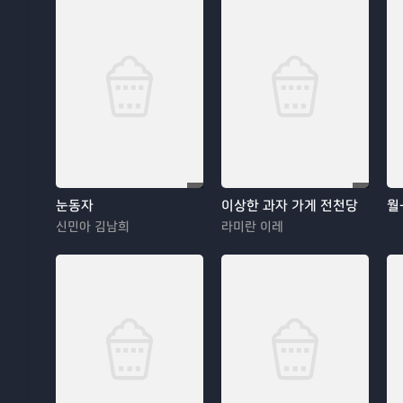
눈동자
이상한 과자 가게 전천당
월
신민아 김남희
라미란 이레