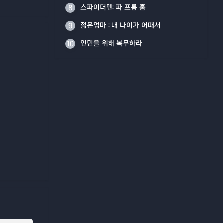
스파이더맨: 파 프롬 홈
8
젊은엄마 : 내 나이가 어때서
9
인민을 위해 복무하라
10