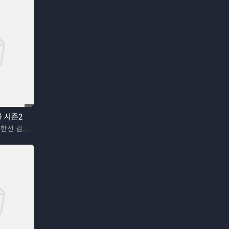
 시즌2
이동욱 김혜준 조한선 김해나