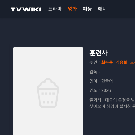
드라마
영화
예능
애니
훈련사
주연：
최승윤
김승화
오
감독：
언어：
한국어
연도：
2026
줄거리：
대중의 존경을 받
찾아오며 하영이 철저히 통
팀원이 은폐한 유기견 ‘두
련 아래 감춰진, 두 자매의