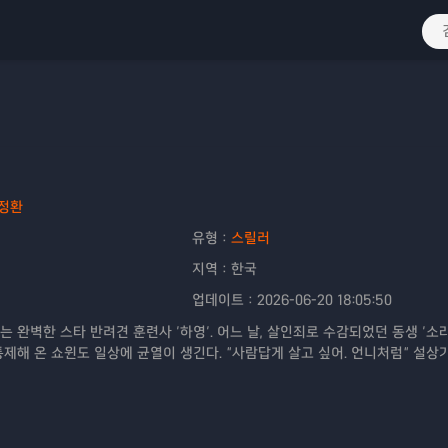
정환
유형：
스릴러
지역：
한국
업데이트：
2026-06-20 18:05:50
는 완벽한 스타 반려견 훈련사 ‘하영’. 어느 날, 살인죄로 수감되었던 동생 ‘소
제해 온 쇼윈도 일상에 균열이 생긴다. “사람답게 살고 싶어. 언니처럼” 설상
부’가 사람을 공격하고, 어린 시절 화재 사건의 진실이 수면 위로 떠오르는데… 
 통제불능 본성이 깨어난다!"