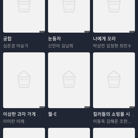
궁합
눈동자
나에게 오라
심은경 이승기
신민아 김남희
박상민 김정현 최민수
이상한 과자 가게 전천당
월-E
킬러들의 쇼핑몰 시즌2
라미란 이레
이동욱 김혜준 조한선 김해나