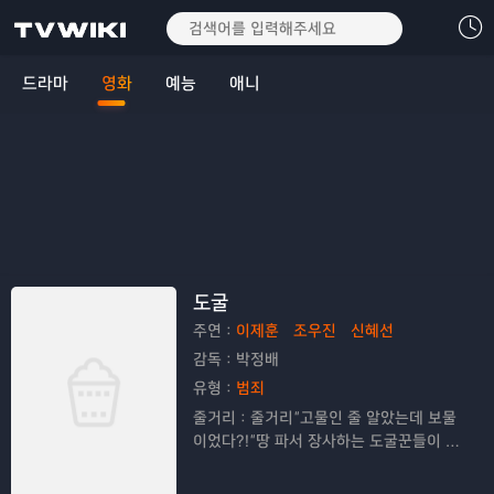
드라마
영화
예능
애니
도굴
주연：
이제훈
조우진
신혜선
감독：
박정배
유형：
범죄
줄거리：
줄거리“고물인 줄 알았는데 보물
이었다?!”땅 파서 장사하는 도굴꾼들이 온
다!흙 맛만 봐도 보물을 찾아내는 타고난
천재 도굴꾼 강동구(이제훈). 자칭 한국의