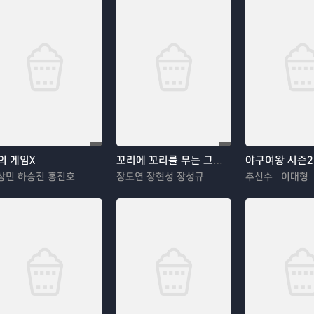
의 게임X
꼬리에 꼬리를 무는 그날 이야기
야구여왕 시즌2
상민 하승진 홍진호
장도연 장현성 장성규
추신수 이대형