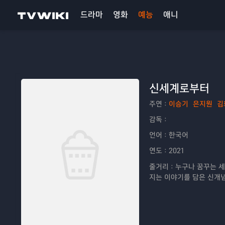
드라마
영화
예능
애니
신세계로부터
주연：
이승기
은지원
김
감독：
언어：
한국어
연도：
2021
줄거리：
누구나 꿈꾸는 세
지는 이야기를 담은 신개