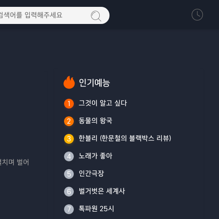
인기예능
그것이 알고 싶다
1
동물의 왕국
2
한블리 (한문철의 블랙박스 리뷰)
3
노래가 좋아
4
펼치며 벌어
인간극장
5
벌거벗은 세계사
6
톡파원 25시
7