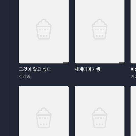
그것이 알고 싶다
세계테마기행
피
김상중
이