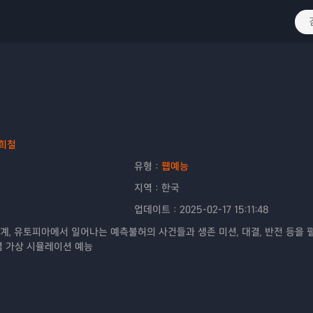
희철
유형：
웹예능
지역：
한국
업데이트：
2025-02-17 15:11:48
계, 유토피아에서 일어나는 예측불허의 사건들과 생존 미션, 대결, 반전 등을 
념 가상 시뮬레이션 예능