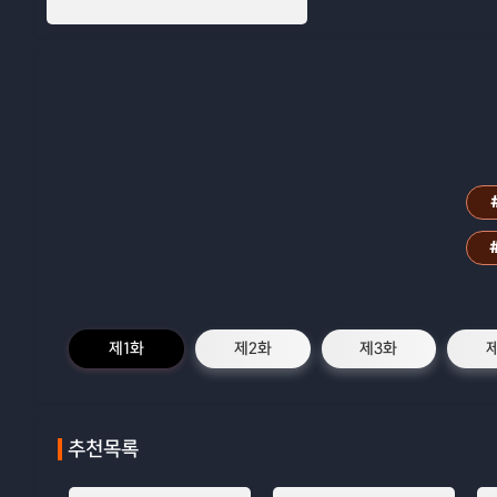
제1화
제2화
제3화
추천목록