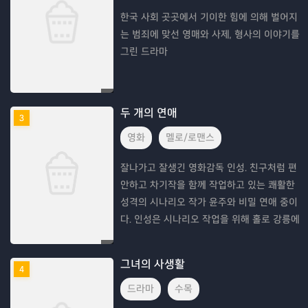
한국 사회 곳곳에서 기이한 힘에 의해 벌어지
는 범죄에 맞선 영매와 사제, 형사의 이야기를
그린 드라마
두 개의 연애
3
영화
멜로/로맨스
잘나가고 잘생긴 영화감독 인성. 친구처럼 편
안하고 차기작을 함께 작업하고 있는 쾌활한
성격의 시나리오 작가 윤주와 비밀 연애 중이
다. 인성은 시나리오 작업을 위해 홀로 강릉에
방문하는데 그의 옆엔 전 여자친구 미나가 서
있다. 취재를 위해 일본에서 한국으로 온 재일
그녀의 사생활
4
교포
드라마
수목