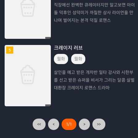
직장에선 완벽한 큐레이터지만 알고보면 아이
돌 덕후인 성덕미가 까칠한 상사 라이언을 만
나며 벌어지는 본격 덕질 로맨스
크레이지 러브
5
월화
월화
살인을 예고 받은 개차반 일타 강사와 시한부
를 선고 받은 슈퍼을 비서가 그리는 달콤 살벌
대환장 크레이지 로맨스 드라마
<<
<
1/1
>
>>