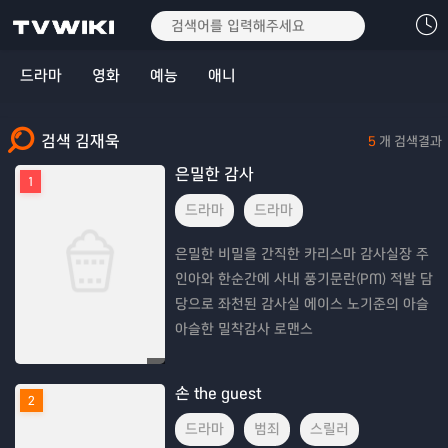
드라마
영화
예능
애니
검색 김재욱
5
개 검색결과
은밀한 감사
1
드라마
드라마
은밀한 비밀을 간직한 카리스마 감사실장 주
인아와 한순간에 사내 풍기문란(PM) 적발 담
당으로 좌천된 감사실 에이스 노기준의 아슬
아슬한 밀착감사 로맨스
손 the guest
2
드라마
범죄
스릴러