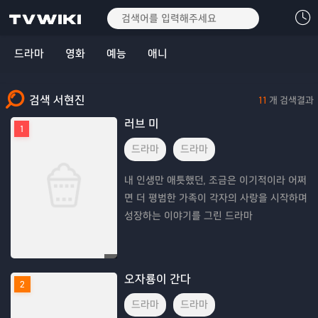
드라마
영화
예능
애니
검색 서현진
11
개 검색결과
러브 미
1
드라마
드라마
내 인생만 애틋했던, 조금은 이기적이라 어쩌
면 더 평범한 가족이 각자의 사랑을 시작하며
성장하는 이야기를 그린 드라마
오자룡이 간다
2
드라마
드라마