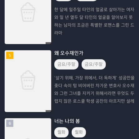
한 달에 일주일 타인의 얼굴로 살아가는 여자
와 일 년 열두 달 타인의 얼굴을 알아보지 못
하는 남자의 조금은 특별한 로맨스를 그린 드
라마
왜 오수재인가
5
금요/주말
금요/주말
‘살기 위해, 가장 위에서, 더 독하게’ 성공만을
좇다 속이 텅 비어버린 차가운 변호사 오수재
와 그런 그녀를 지키기 위해서라면 무엇도 두
렵지 않은 로스쿨 학생 공찬의 아프지만 설레
는 이야기
너는 나의 봄
6
월화
월화