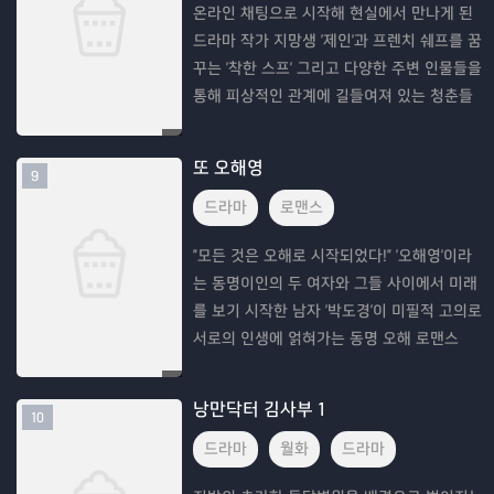
온라인 채팅으로 시작해 현실에서 만나게 된
드라마 작가 지망생 '제인'과 프렌치 쉐프를 꿈
꾸는 '착한 스프' 그리고 다양한 주변 인물들을
통해 피상적인 관계에 길들여져 있는 청춘들
의 사랑과 관계를 그린 드라마
또 오해영
9
드라마
로맨스
"모든 것은 오해로 시작되었다!" '오해영'이라
는 동명이인의 두 여자와 그들 사이에서 미래
를 보기 시작한 남자 '박도경'이 미필적 고의로
서로의 인생에 얽혀가는 동명 오해 로맨스
낭만닥터 김사부 1
10
드라마
월화
드라마