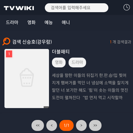
드라마
영화
예능
애니
검색 신승호(강우람)
1
개 검색결과
더블패티
1
영화
드라마
세상을 향한 이들의 뒤집기 한.판.승!입 찢어
지게 햄버거를 먹던 너 냉삼에 소맥을 찰지게
말던 너 보기만 해도 ‘힘’이 솟는 이들의 멋진
도전이 펼쳐진다 “밥 먼저 먹고 시작할까
요?”
<<
<
1/1
>
>>