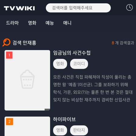
드라마
영화
예능
애니
검색 안재홍
8
개 검색결과
임금님의 사건수첩
1
영화
코미디
모든 사건은 직접 파헤쳐야 직성이 풀리는 총
명한 왕 ‘예종’(이선균). 그를 보좌하기 위해
학식, 가문, 외모(?)는 물론 한 번 본 것은 절대
잊지 않는 비상한 재주까지 겸비한 신입사관
‘이서’가 임명된다. 하지만 의욕과 달리 어리
바리한 행동을 일삼던 이서는 예종의
하이파이브
2
영화
판타지