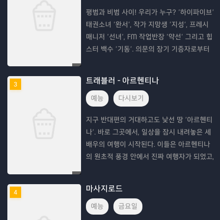
평범과 비범 사이! 우리가 누구? ‘하이파이브’
태권소녀 ‘완서’, 작가 지망생 ‘지성’, 프레시
매니저 ‘선녀’, FM 작업반장 ‘약선’ 그리고 힙
스터 백수 ‘기동’. 의문의 장기 기증자로부터
각각 심장과 폐, 신장, 간, 각막을 이식받은 다
섯 사람. 그런데 건강해진
트래블러 - 아르헨티나
3
예능
다시보기
지구 반대편의 거대하고도 낯선 땅 ‘아르헨티
나’. 바로 그곳에서, 일상을 잠시 내려놓은 세
배우의 여행이 시작된다. 이들은 아르헨티나
의 원초적 풍경 안에서 진짜 여행자가 되었고,
변하는 옷차림보다 몇 십 배 다채로운 아름다
움을 만끽했다. 온몸을 적시는 이구아수폭포
마사지로드
4
앞에
예능
금요일