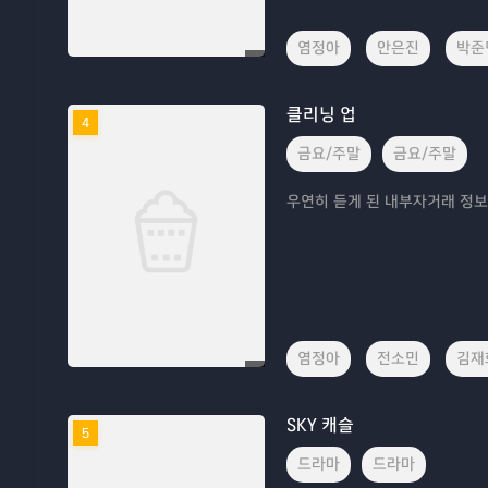
염정아
안은진
박준
클리닝 업
4
금요/주말
금요/주말
우연히 듣게 된 내부자거래 정보
염정아
전소민
김재
SKY 캐슬
5
드라마
드라마