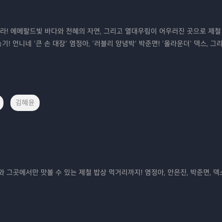
라! 에메랄드빛 바다와 천혜의 자연, 그리고 열대우림이 어우러진 곳으로 제
! 언니네 ‘큰 손 대장’ 염정아, ‘러블리 양념박’ 박준면! ‘올라운더’ 덱스, 그
김혜윤
 그곳에서만 맛볼 수 있는 제철 밥상 먹거리까지! 염정아, 안은진, 박준면, 덱