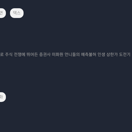
면
덱스
로 주식 전쟁에 뛰어든 증권사 미화원 언니들의 예측불허 인생 상한가 도전기
화