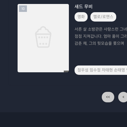
새드 무비
10
영화
멜로/로맨스
서른 살 소방관은 사랑스런 그녀
점점 지쳐갑니다. 엄마 품이 그
감춘 채, 그의 뒷모습을 쫓으며
정우성 임수정 차태현 손태영
<<
<