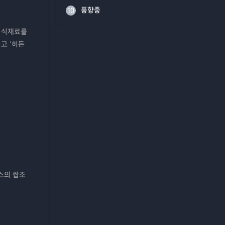
풍향중
10
철 식재료를
리고 ‘히든
스의 짭조