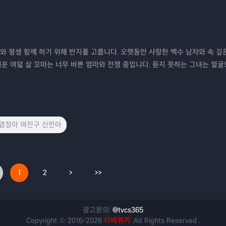
와 평생 함께 하기 위해 반지를 고릅니다. 오랫동안 사랑한 백수 남자와 속 깊
리운 여덟 살 꼬마는 너무 바쁜 엄마와 전쟁 중입니다. 듣지 못하는 그녀는 얼
 염정아 여진구 신민아
1
2
>
>>
광고문의:
@tvcs365
Copyright © 2016-2026
티비위키
.All Rights Reserved .