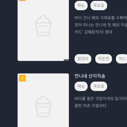
예능
목요일
바다 건너 해외 식재료를 수확하
찾아 떠나는 언니네 첫 해외 직송기
카드’ 김혜윤까지! 열대
염정아
박준면
덱스
언니네 산지직송
3
예능
목요일
바다를 품은 각양각색의 일거리와
름한 어촌 리얼리티