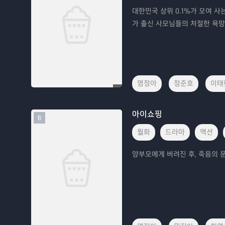
대한민국 상위 0.1%가 모여 사
가 출신 사모님들의 처절한 욕망
염정아
정준호
이태
아이쇼핑
6
월화
드라마
액션
양부모에게 버려진 후, 죽음의 