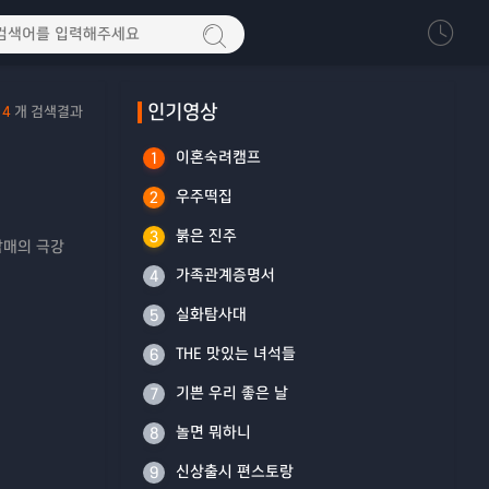
인기영상
14
개 검색결과
이혼숙려캠프
1
우주떡집
2
붉은 진주
3
남매의 극강
가족관계증명서
4
실화탐사대
5
THE 맛있는 녀석들
6
기쁜 우리 좋은 날
7
놀면 뭐하니
8
신상출시 편스토랑
9