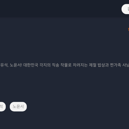
 강유석, 노윤서! 대한민국 각지의 직송 작물로 차려지는 제철 밥상과 찐가족 사
석
노윤서