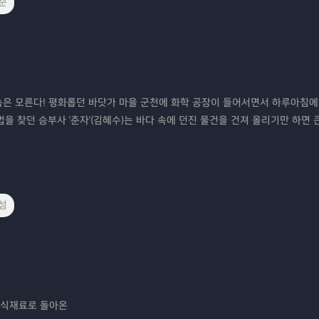
준
속은 모른다! 평화롭던 바닷가 마을 군천에 화학 공장이 들어서면서 하루아침
법을 찾던 승부사 '춘자'(김혜수)는 바다 속에 던진 물건을 건져 올리기만 하면 
성
 식재료로 돌아온