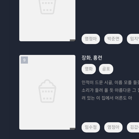
염정아
박준면
임지
장화, 홍련
9
영화
공포
인적이 드문 시골, 이름 모를 
소리가 들려 올 듯 아름다운 그
려 있는 이 집에서 어른도 아
임수정
염정아
김갑