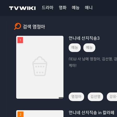
드라마
영화
예능
애니
검색 염정아
언니네 산지직송3
1
예능
예능
NEW 사 남매 염정아, 김선영,
케미!
염정아
김선영
강유
언니네 산지직송 in 칼라페
2