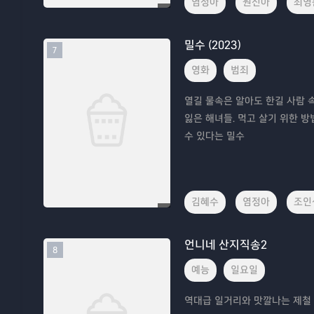
염정아
원진아
최영
밀수 (2023)
7
영화
범죄
열길 물속은 알아도 한길 사람 
잃은 해녀들. 먹고 살기 위한 방
수 있다는 밀수
김혜수
염정아
조인
언니네 산지직송2
8
예능
일요일
역대급 일거리와 맛깔나는 제철