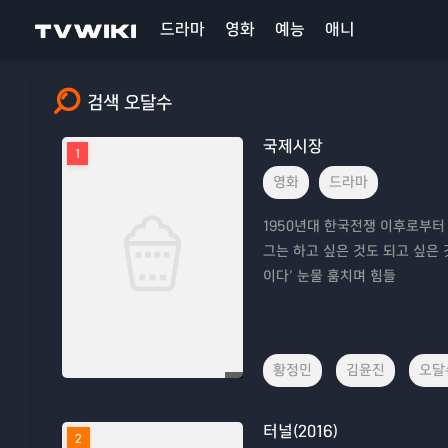
드라마
영화
예능
애니
검색 오달수
국제시장
1
영화
드라마
1950년대 한국전쟁 이후로부터 
그는 하고 싶은 것도 되고 싶은 
이다’ 눈물 훔치며 힘들
황정민
김윤진
오달
터널(2016)
2