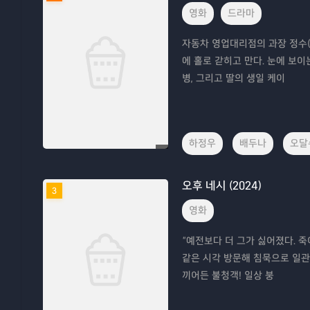
영화
드라마
자동차 영업대리점의 과장 정수(
에 홀로 갇히고 만다. 눈에 보이
병, 그리고 딸의 생일 케이
하정우
배두나
오달
오후 네시 (2024)
3
영화
“예전보다 더 그가 싫어졌다. 죽
같은 시각 방문해 침묵으로 일관
끼어든 불청객! 일상 붕