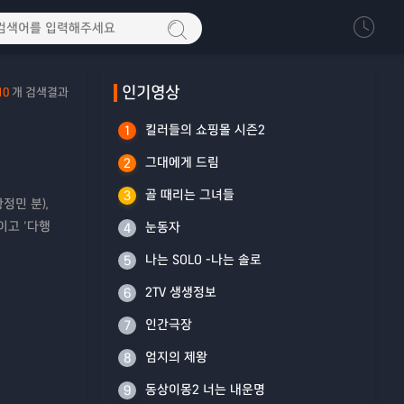
인기영상
10
개 검색결과
킬러들의 쇼핑몰 시즌2
1
그대에게 드림
2
골 때리는 그녀들
3
정민 분),
이고 ‘다행
눈동자
4
나는 SOLO -나는 솔로
5
2TV 생생정보
6
인간극장
7
엄지의 제왕
8
동상이몽2 너는 내운명
9