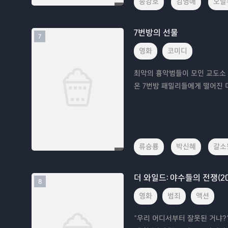
송강호
김영애
오달
7번방의 선물
7
영화
코미디
최악의 흉악범들이 모인 교도소 7
온 7번방 패밀리들에게 떨어진 미
류승룡
박신혜
갈소
더 와일드: 야수들의 전쟁(20
8
영화
범죄
액션
“우리 어디서부터 잘못된 거냐?