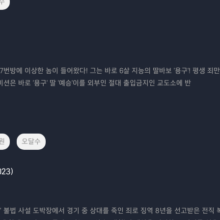
수
번방에 이상한 놈이 들어왔다! 그는 바로 6살 지능의 딸바보 '용구'! 평생 죄만
션은 바로 '용구' 딸 '예승'이를 외부인 절대 출입금지인 교도소에 반
원
오달수
23)
” 불법 사설 도박장에서 경기 중 상대를 죽인 죄로 징역 8년을 선고받은 전직 