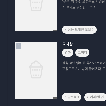
‘우철’(박성웅) 모범수로 사면된
게 살기로 결심한다. 하지
박성웅 오대환 오달수
요시찰
9
영화
코미디
감옥. 8번 방에선 목사와 스님이
표정으로 8번 방에 들어온다. 
오달수(신)
아키라(범구)