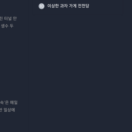
이상한 과자 가게 전천당
10
린 터널 안
 생수 두
숙’은 매일
한 일상에