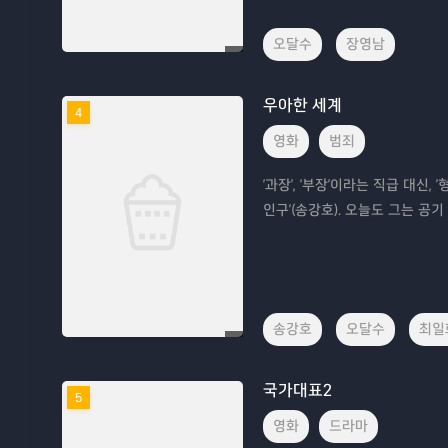
오달수
장영남
우아한 세계
4
영화
범죄
'과장', '부장'이라는 직급 대신
인구'(송강호). 오늘도 그는 
송강호
오달수
최일
국가대표2
5
영화
드라마