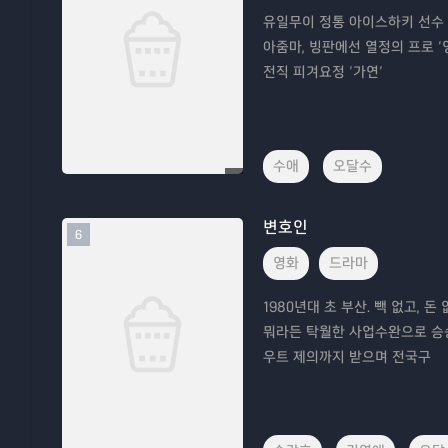
유일무이 정통 아이스하키 선수 출
아줌마, 빙판에선 열정의 프로 ‘
전직 피겨요정 ‘가연’
수애
오달수
변호인
6
영화
드라마
1980년대 초 부산. 빽 없고,
뭐라든 탁월한 사업수완으로 승승
우트 제의까지 받으며 전국구