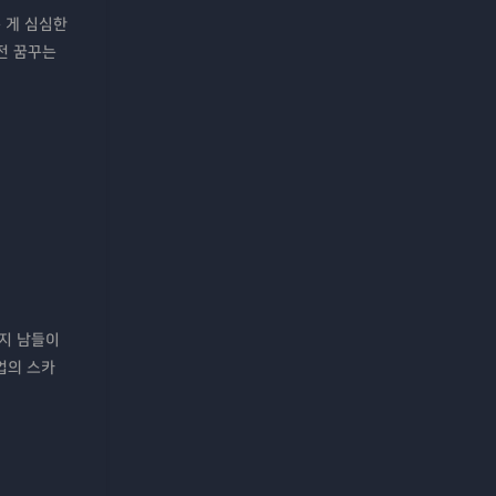
 게 심심한
반전 꿈꾸는
까지 남들이
업의 스카