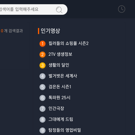
인기영상
0
개 검색결과
킬러들의 쇼핑몰 시즌2
1
2TV 생생정보
2
생활의 달인
3
벌거벗은 세계사
4
검은돈 시즌1
5
톡파원 25시
6
인간극장
7
그대에게 드림
8
탐정들의 영업비밀
9