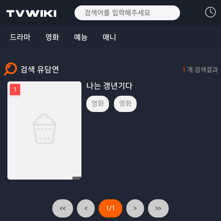
드라마
영화
예능
애니
검색 유담연
1
개 검색결과
나는 갱년기다
1
영화
영화
<<
<
1/1
>
>>