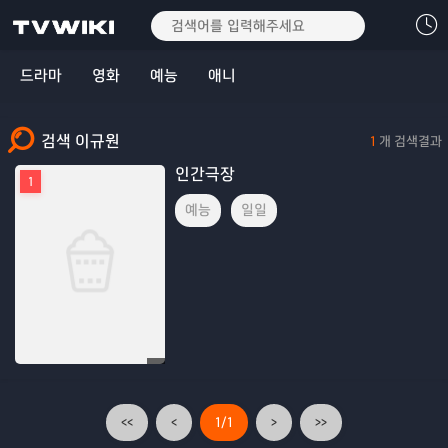
드라마
영화
예능
애니
검색 이규원
1
개 검색결과
인간극장
1
예능
일일
<<
<
1/1
>
>>