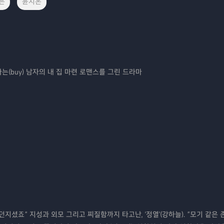
은
윤지온
 사는(buy) 남자의 내 집 마련 로맨스를 그린 드라마
던지셨죠” 지성과 외모 그리고 찌질함까지 타고난, '정열'(강하늘). “모기 같은 