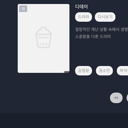
디데이
10
드라마
다시보기
절망적인 재난 상황 속에서 생명
소중함을 다룬 드라마
김영광
정소민
하석
<<