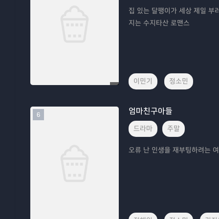
집 있는 달팽이가 세상 제일 부러
지는 수지타산 로맨스
이민기
정소민
엄마친구아들
6
드라마
주말
오류 난 인생을 재부팅하려는 여