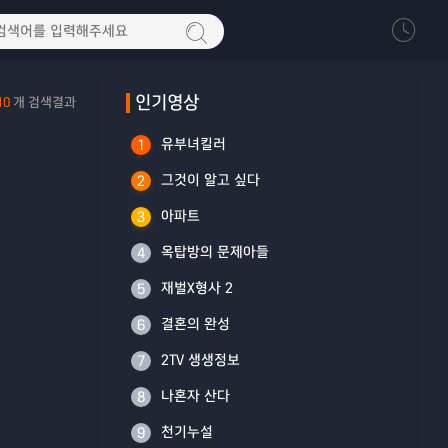
인기영상
10
개 검색결과
유부녀킬러
1
그것이 알고 싶다
2
아파트
3
옥탑방의 문제아들
4
재벌X형사 2
5
결혼의 완성
6
2TV 생생정보
7
나혼자 산다
8
천기누설
9