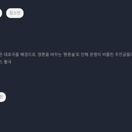
정소민
 대호국을 배경으로, 영혼을 바꾸는 '환혼술'로 인해 운명이 비틀린 주인공들
스 활극
현