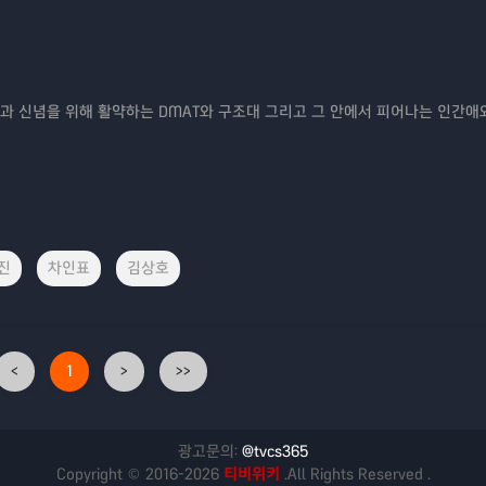
과 신념을 위해 활약하는 DMAT와 구조대 그리고 그 안에서 피어나는 인간애
진
차인표
김상호
<
1
>
>>
광고문의:
@tvcs365
Copyright © 2016-2026
티비위키
.All Rights Reserved .