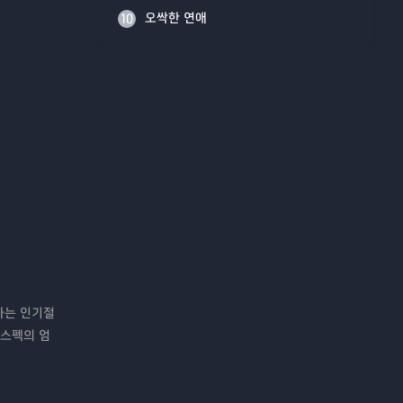
오싹한 연애
10
향하는 인기절
 스펙의 엄