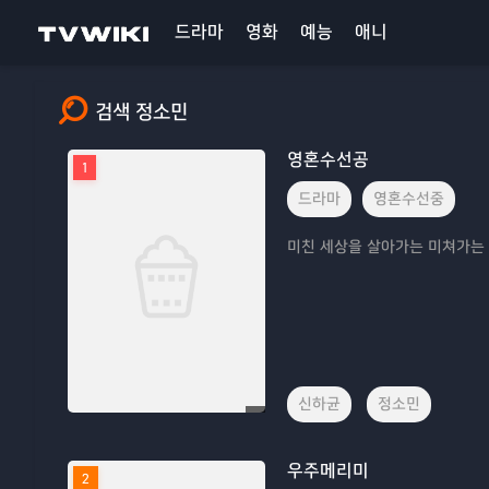
드라마
영화
예능
애니
검색 정소민
영혼수선공
1
드라마
영혼수선중
미친 세상을 살아가는 미쳐가는
신하균
정소민
우주메리미
2