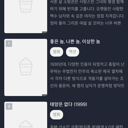
서른 살 소방관은 사랑스런 그녀와 평생 함께
하기 위해 반지를 고릅니다. 오랫동안 사랑한
백수 남자와 속 깊은 여자는 점점 지쳐갑니다.
엄마 품이 그리운 여덟 살 꼬마는 너무 바쁜
엄마와 전쟁 중입니다. 듣지 못하는 그녀는 얼
굴의 상처를 감춘 채, 그의 뒷모습을 쫓으며
좋은 놈, 나쁜 놈, 이상한 놈
7
영화
액션
1930년대, 다양한 인종이 뒤엉키고 총칼이 난
무하는 무법천지 만주의 축소판 제국 열차에
서 각자 다른 방식으로 격동기를 살아가는 조
선의 풍운아, 세 명의 남자가 운명처럼 맞닥뜨
린다. 돈 되는 건 뭐든 사냥하는 현상금 사냥
꾼 박도원(정우성), 최고가 아니면 참을 수 없
태양은 없다 (1999)
8
는
영화
후배 선수인 성훈(박지훈 분)에게 K.O로 패한