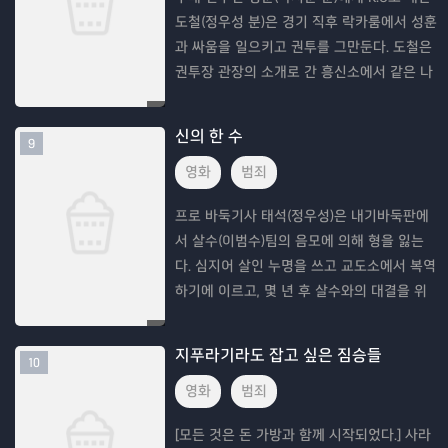
도철(정우성 분)은 경기 직후 락카룸에서 성훈
과 싸움을 일으키고 권투를 그만둔다. 도철은
권투장 관장의 소개로 간 흥신소에서 같은 나
이 또래인 홍기(이정재 분)를 만나게 된다.
신의 한 수
9
영화
범죄
프로 바둑기사 태석(정우성)은 내기바둑판에
서 살수(이범수)팀의 음모에 의해 형을 잃는
다. 심지어 살인 누명을 쓰고 교도소에서 복역
하기에 이르고, 몇 년 후 살수와의 대결을 위
해 전국의 내로라하는 선수들을 모은다. 각자
의 복수와 마지막 한판 승부를 위해 모인 태석
지푸라기라도 잡고 싶은 짐승들
10
(정우성
영화
범죄
[모든 것은 돈 가방과 함께 시작되었다.] 사라