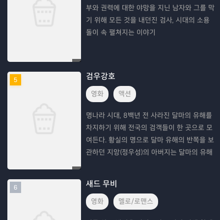
부와 권력에 대한 야망을 지닌 남자와 그를 막
기 위해 모든 것을 내던진 검사, 시대의 소용
돌이 속 펼쳐지는 이야기
검우강호
5
영화
액션
명나라 시대, 8백년 전 사라진 달마의 유해를
차지하기 위해 전국의 검객들이 한 곳으로 모
여든다. 황실의 명으로 달마 유해의 반쪽을 보
관하던 지앙(정우성)의 아버지는 달마의 유해
를 노리는 암살단에 의해 살해당하게 된다. 아
버지의 복수를 꿈꾸며 매일 같이 검술을 연마
새드 무비
6
하며
영화
멜로/로맨스