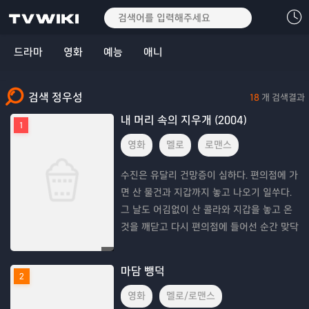
드라마
영화
예능
애니
검색 정우성
18
개 검색결과
내 머리 속의 지우개 (2004)
1
영화
멜로
로맨스
수진은 유달리 건망증이 심하다. 편의점에 가
면 산 물건과 지갑까지 놓고 나오기 일쑤다.
그 날도 어김없이 산 콜라와 지갑을 놓고 온
것을 깨닫고 다시 편의점에 들어선 순간 맞닥
뜨린 남자. 그의 손엔 콜라가 들려있고, 콜라
가 있어야 할 편의점 카운터는 비어있다. 덥수
마담 뺑덕
2
룩한
영화
멜로/로맨스