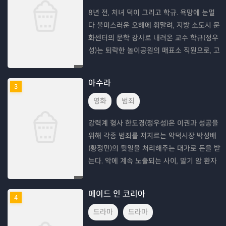
8년 전, 처녀 덕이 그리고 학규. 욕망에 눈멀
다 불미스러운 오해에 휘말려, 지방 소도시 문
화센터의 문학 강사로 내려온 교수 학규(정우
성)는 퇴락한 놀이공원의 매표소 직원으로, 고
여있는 일상에 신물 난 처녀 덕이(이솜)와 걷
잡을 수 없는 사랑에 빠진다. 그러나 학규는
아수라
3
영화
범죄
강력계 형사 한도경(정우성)은 이권과 성공을
위해 각종 범죄를 저지르는 악덕시장 박성배
(황정민)의 뒷일을 처리해주는 대가로 돈을 받
는다. 악에 계속 노출되는 사이, 말기 암 환자
인 아내의 병원비를 핑계로 돈 되는 건 뭐든
하는 악인의 길로 들어서게 된 한도경. 그의
메이드 인 코리아
4
약
드라마
드라마