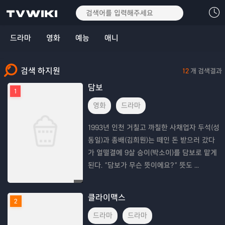
드라마
영화
예능
애니
검색 하지원
12
개 검색결과
담보
1
영화
드라마
1993년 인천 거칠고 까칠한 사채업자 두석(성
동일)과 종배(김희원)는 떼인 돈 받으러 갔다
가 얼떨결에 9살 승이(박소이)를 담보로 맡게
된다. “담보가 무슨 뜻이에요?” 뜻도 ...
클라이맥스
2
드라마
드라마