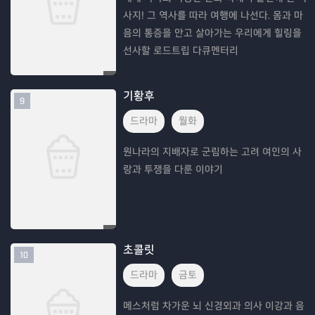
사지! 그 역사를 따라 여행에 나선다. 몸과 마
음의 통증을 안고 살아가는 우리에게 힐링을
선사할 로드트립 다큐멘터리
기황후
9
드라마
월화
원나라의 지배자로 군림하는 고려 여인의 사
랑과 투쟁을 다룬 이야기
초콜릿
10
드라마
금토
메스처럼 차가운 뇌 신경외과 의사 이강과 음