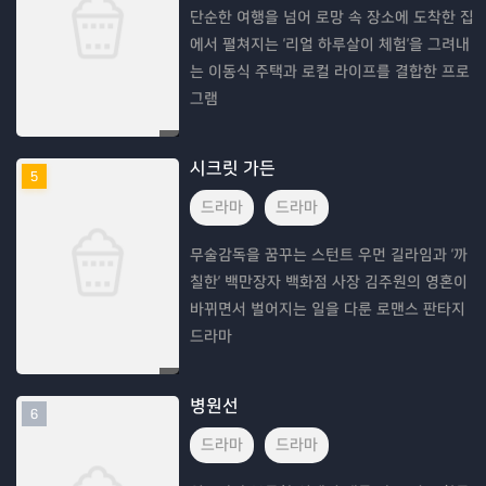
단순한 여행을 넘어 로망 속 장소에 도착한 집
에서 펼쳐지는 '리얼 하루살이 체험'을 그려내
는 이동식 주택과 로컬 라이프를 결합한 프로
그램
시크릿 가든
5
드라마
드라마
무술감독을 꿈꾸는 스턴트 우먼 길라임과 '까
칠한' 백만장자 백화점 사장 김주원의 영혼이
바뀌면서 벌어지는 일을 다룬 로맨스 판타지
드라마
병원선
6
드라마
드라마