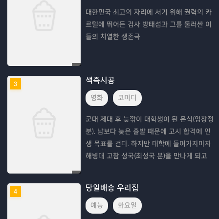
대한민국 최고의 자리에 서기 위해 권력의 카
르텔에 뛰어든 검사 방태섭과 그를 둘러싼 이
들의 치열한 생존극
색즉시공
3
영화
코미디
군대 제대 후 늦깎이 대학생이 된 은식(임창정
분). 남보다 늦은 출발 때문에 고시 합격에 인
생 목표를 건다. 하지만 대학에 들어가자마자
해병대 고참 성국(최성국 분)을 만나게 되고
그의 꾐에 빠져 차력 동아리에 가입하고 만다.
불철주야 공부를 해도 모자랄 판에 웬 차
당일배송 우리집
4
예능
화요일