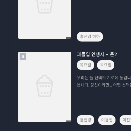
홍진경 하하
과몰입 인생사 시즌2
9
목요일
목요일
우리는 늘 선택의 기로에 놓입니
봅니다. 당신이라면... 어떤 선
홍진경
이용진
이찬