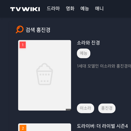
드라마
영화
예능
애니
검색 홍진경
소라와 진경
1
예능
1세대 모델인 이소라와 홍진경이
이소라
홍진경
도라이버: 더 라이벌 시즌4
2