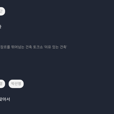
단
자
등 장르를 뛰어넘는 건축 토크쇼 '이유 있는 건축'
경
박선영
 찾아서