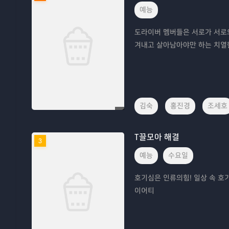
예능
도라이버 멤버들은 서로가 서로의
겨내고 살아남아야만 하는 치열
김숙
홍진경
조세호
T끌모아 해결
3
예능
수요일
호기심은 인류의힘! 일상 속 호
이어티