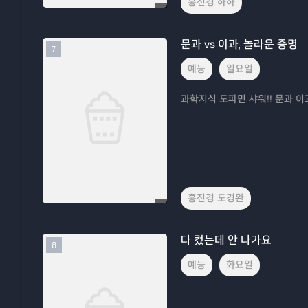
홍진경 하하
문과 vs 이과, 놀라운 증명
7
예능
일요일
과학지식 도파민 샤워!! 문과 이
홍진경 도경완
다 컸는데 안 나가요
8
예능
화요일