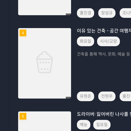
홍진경
장성규
조나
이유 있는 건축 - 공간 여행
4
화요일
시사/교양
건축을 통해 역사, 문화, 예술 
유현준
전현무
홍진
도라이버: 잃어버린 나사를
5
예능
일요일