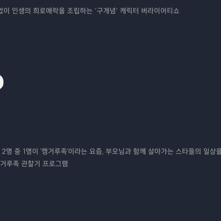
 없이 인생의 희로애락을 조립하는 ‘구개념’ 캐릭터 버라이어티쇼
2명 중 1명이 '캥거루족'이라는 요즘, 부모님과 함께 살아가는 스타들의 일상을
캥거루족 관찰기 프로그램