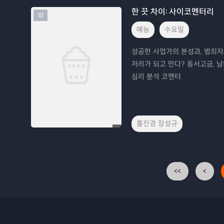
한 끗 차이: 사이코멘터리
10
예능
수요일
성공한 사업가의 본성과, 범죄자
저리가 되고 만다? 동서고금, 
심리 분석 코멘터
홍진경 장성규
<<
<