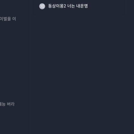
동상이몽2 너는 내운명
10
라이벌을 이
예능 버라