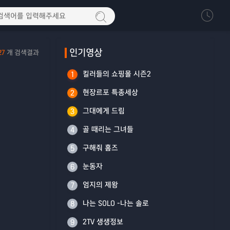
인기영상
27
개 검색결과
킬러들의 쇼핑몰 시즌2
1
현장르포 특종세상
2
그대에게 드림
3
골 때리는 그녀들
4
구해줘 홈즈
5
눈동자
6
엄지의 제왕
7
나는 SOLO -나는 솔로
8
2TV 생생정보
9