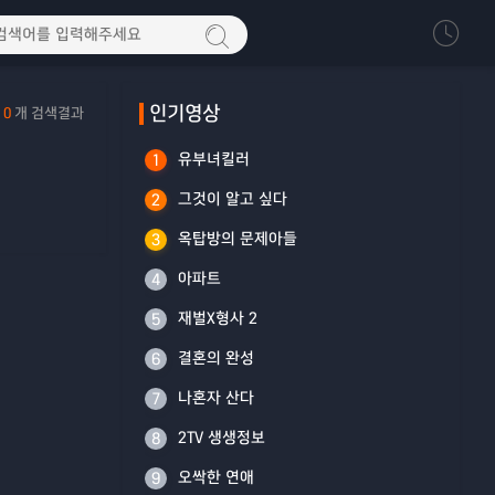
인기영상
0
개 검색결과
유부녀킬러
1
그것이 알고 싶다
2
옥탑방의 문제아들
3
아파트
4
재벌X형사 2
5
결혼의 완성
6
나혼자 산다
7
2TV 생생정보
8
오싹한 연애
9