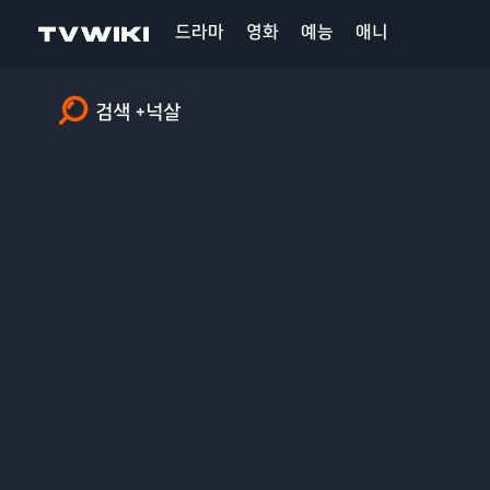
드라마
영화
예능
애니
검색 +넉살