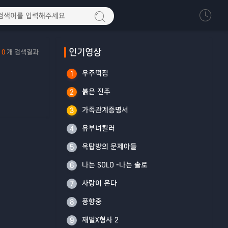
인기영상
0
개 검색결과
우주떡집
1
붉은 진주
2
가족관계증명서
3
유부녀킬러
4
옥탑방의 문제아들
5
나는 SOLO -나는 솔로
6
사랑이 온다
7
풍향중
8
재벌X형사 2
9