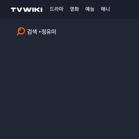
드라마
영화
예능
애니
검색 +정유미