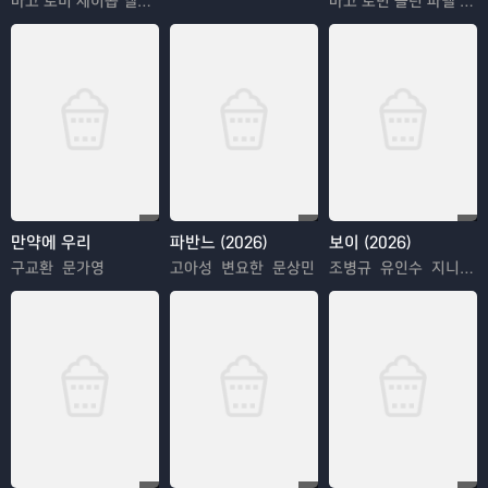
마고 로비 제이콥 엘로디
마고 로빈 콜린 파렐 케빈 클라인 피비 월러-브리지
만약에 우리
파반느 (2026)
보이 (2026)
구교환 문가영
고아성 변요한 문상민
조병규 유인수 지니 서인국