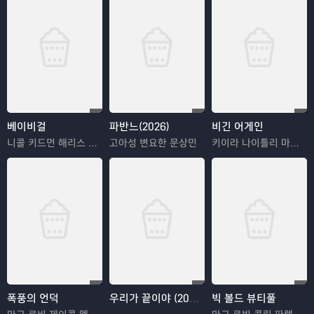
베이비걸
파반느(2026)
비긴 어게인
니콜 키드먼 해리스 딕킨슨 안토니오 반데라스
고아성 변요한 문상민
키이라 나이틀리 마크 러팔로 애덤 리바인 헤일리 스테인펠드
폭풍의 언덕
우리가 끝이야 (2024)
빅 볼드 뷰티풀