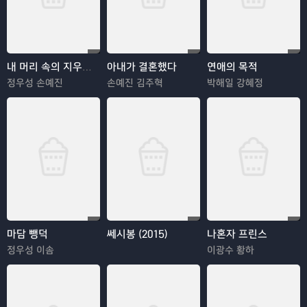
내 머리 속의 지우개 (2004)
아내가 결혼했다
연애의 목적
정우성 손예진
손예진 김주혁
박해일 강혜정
마담 뺑덕
쎄시봉 (2015)
나혼자 프린스
정우성 이솜
이광수 황하