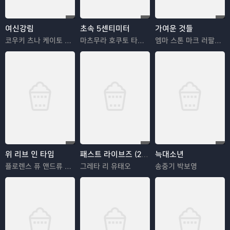
여신강림
초속 5센티미터
가여운 것들
코우키 츠나 케이토 와타나베 케이스케
마츠무라 호쿠토 타카하타 미츠키
엠마 스톤 마크 러팔로 윌렘 대포
위 리브 인 타임
패스트 라이브즈 (2023)
늑대소년
플로렌스 퓨 앤드류 가필드
그레타 리 유태오
송중기 박보영