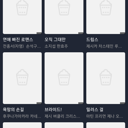
연애 빠진 로맨스
오직 그대만
드림스
전종서(자영) 손석구(우리)
소지섭 한효주
제시카 차스테인 루퍼트 프렌드 아이작 에르난데스 마샬 벨
욕망의 손길
브라이드!
밀러스 걸
후쿠나가아카라 카네코 다이치
제시 버클리 크리스찬 베일 피터 사스가드
마틴 프리먼 제나 오르테가