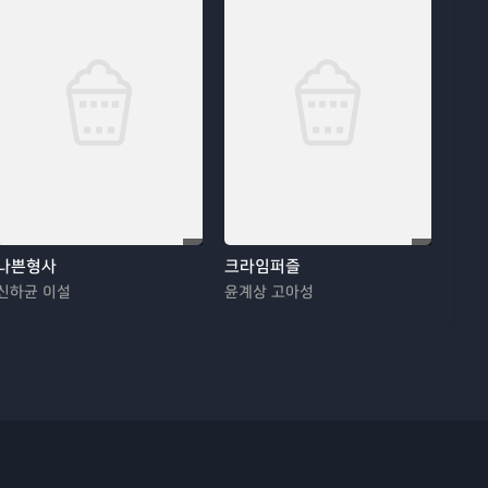
나쁜형사
크라임퍼즐
신하균 이설
윤계상 고아성