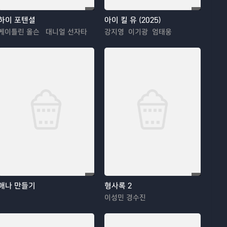
하이 포텐셜
아이 킬 유 (2025)
케이틀린 올슨 대니얼 선자타
강지영 이기광 엄태웅
애나 만들기
형사록 2
이성민 경수진