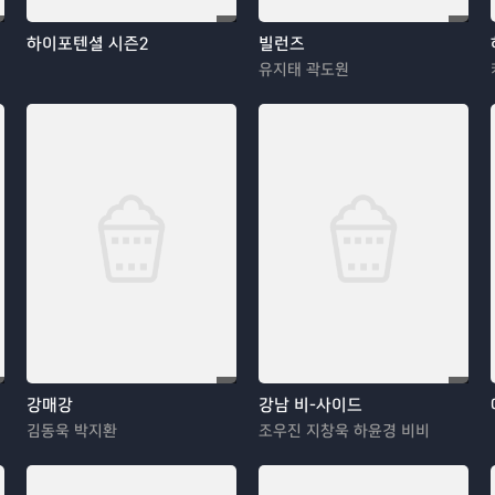
하이포텐셜 시즌2
빌런즈
유지태 곽도원
강매강
강남 비-사이드
김동욱 박지환
조우진 지창욱 하윤경 비비