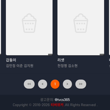
갑동이
리셋
김민정 이준 김지원
천정명 김소현
<<
<
1
>
>>
광고문의:
@tvcs365
Copyright © 2016-2026
티비위키
.All Rights Reserved .