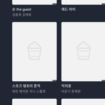
손 the guest
레드 아이
김동욱 김재욱
스모크 범죄의 흔적
악의꽃
태런 에저튼 저니 스몰렛
이준기 문채원