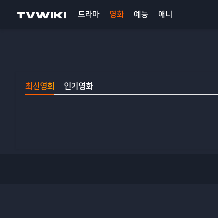
드라마
영화
예능
애니
최신영화
인기영화