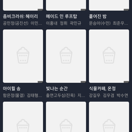
좀비크러쉬: 헤이리
메이드 인 루프탑
흩어진 밤
공민정(공진선) 이민지(민현아)
이홍내 정휘 곽민규
문승아(수민) 최준우(진호)
아이윌 송
빛나는 순간
식물카페, 온정
함은정(물결) 김태형(바람)
출연고두심(진옥) 지현우(경훈)
강길우 김우겸 박수연