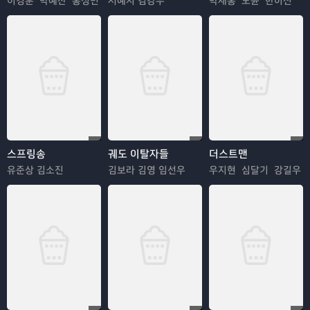
이경훈 박예찬 홍정민
서예지 김강우
박재홍 도윤 한이진
스프링송
궤도 이탈자들
더스트맨
유준상 김소진
김보라 김영 임선우
우지현 심달기 강길우