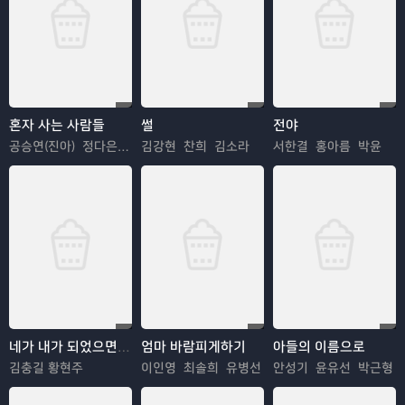
혼자 사는 사람들
썰
전야
공승연(진아) 정다은(수진)
김강현 찬희 김소라
서한결 홍아름 박윤
네가 내가 되었으면 좋겠다
엄마 바람피게하기
아들의 이름으로
김충길 황현주
이인영 최솔희 유병선
안성기 윤유선 박근형