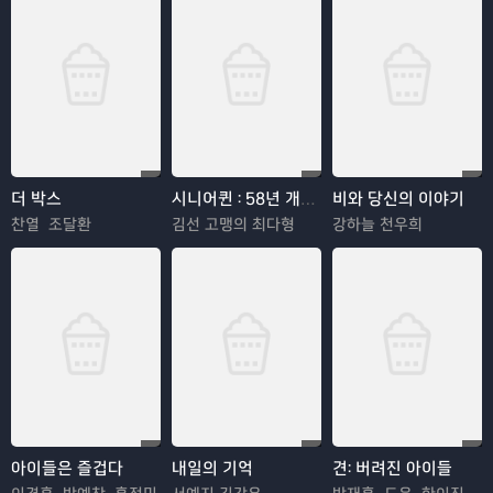
더 박스
시니어퀸 : 58년 개띠 여고동창생
비와 당신의 이야기
찬열 조달환
김선 고맹의 최다형
강하늘 천우희
아이들은 즐겁다
내일의 기억
견: 버려진 아이들