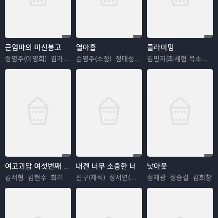
큰엄마의 미친봉고
열아홉
클라이밍
정영주(이영희) 김가은(최은서)
손영주(소정) 정태성(성현)
김민지(최세현 목소리) 박송이(노인화 목소리)
여고괴담 여섯번째 이야기 : 모교
내겐 너무 소중한 너
낫아웃
김서형 김현수 최리
진구(재식) 정서연(은혜)
정재광 정승길 김희창