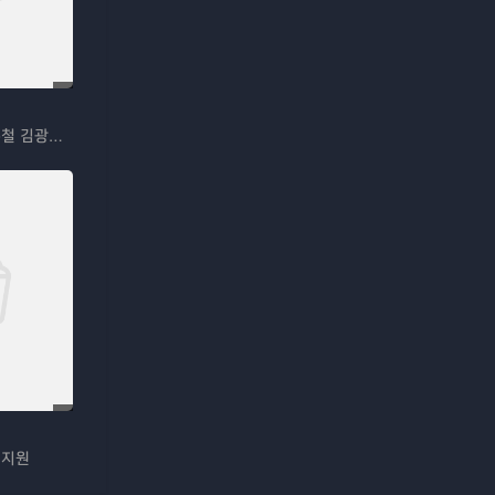
박나래 김숙 노홍철 김광규 장동민
정지원