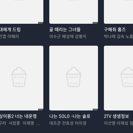
대에게 드림
골 때리는 그녀들
구해줘 홈즈
인엽 이혜리
이수근 배성재 김병지
상이몽2 너는 내운명
나는 SOLO -나는 솔로
2TV 생생정보
김구라 서장훈 이재명 추자현 김수용 김혜경 우효광 김진아
데프콘 전효성 이이경
이선영 이재성 