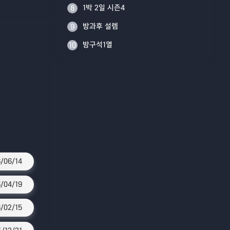
1박 2일 시즌4
8
방과후 설렘
9
방구석1열
10
/06/14
/04/19
/02/15