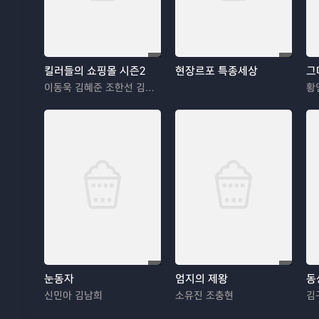
킬러들의 쇼핑몰 시즌2
현장르포 특종세상
그
이동욱 김혜준 조한선 김해나
황
눈동자
엄지의 제왕
동
신민아 김남희
소유진 조충현