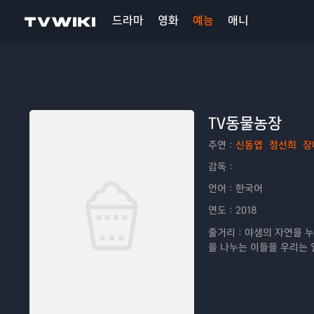
드라마
영화
예능
애니
TV동물농장
주연：
신동엽
정선희
장
감독：
언어：
한국어
연도：
2018
줄거리：
야생의 자연을 누
을 나누는 이들을 우리는 
동물 그 진정한 커뮤니케