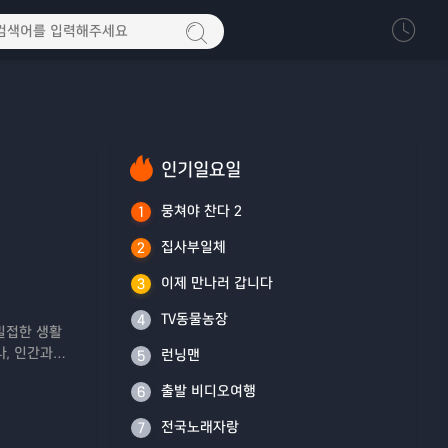
인기일요일
뭉쳐야 찬다 2
1
집사부일체
2
이제 만나러 갑니다
3
TV동물농장
4
밀접한 생활
, 인간과
런닝맨
5
출발 비디오여행
6
전국노래자랑
7