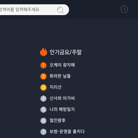
인기금요/주말
오케이 광자매
1
화려한 날들
2
지리산
3
신사와 아가씨
4
나의 해방일지
5
철인왕후
6
보쌈-운명을 훔치다
7