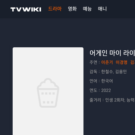
드라마
영화
예능
애니
어게인 마이 라
주연：
이준기
이경영
김
감독：
한철수, 김용민
언어：
한국어
연도：
2022
줄거리：
인생 2회차, 능