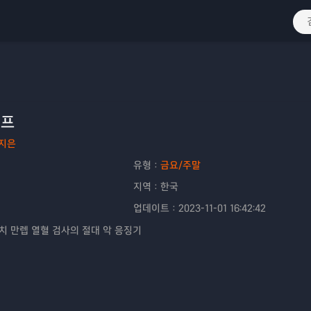
이프
지은
유형：
금요/주말
지역：
한국
업데이트：
2023-11-01 16:42:42
력치 만렙 열혈 검사의 절대 악 응징기