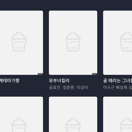
계테마기행
유부녀킬러
골 때리는 그녀
공효진 정준원 이상이
이수근 배성재 