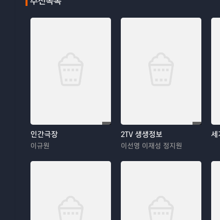
추천목록
인간극장
2TV 생생정보
세
이규원
이선영 이재성 정지원