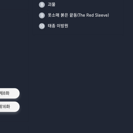
괴물
8
옷소매 붉은 끝동(The Red Sleeve)
9
태종 이방원
10
제8화
제16화