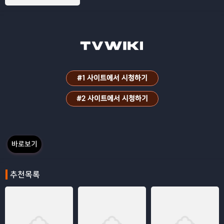
토’. 그 곳에는 특별한 능력을 지닌 마드리
갈 패밀리가 살고 있다. ‘엔칸토’의 마법 덕
분에 초인적 힘, 치유하는 힘 등 저마다 특
별한 능력을 가지고 태어난 마드리갈 패밀
리. 하지만 ‘미라벨’은 가족 중 유일하게 아
무런 능력이 없다. 어느 날, ‘엔칸토’를 둘
러싼 마법의 힘이 위험에 처하자 ‘미라
#1 사이트에서 시청하기
벨’은 유일하게 평범한 자신이 특별한 이
가족의 마지막 희망일지 모른다고 생각하
#2 사이트에서 시청하기
는데.. 평범한 ‘미라벨’은 과연 기적을 만들
수 있을까? 전 세대 관객들에게 따뜻한 웃
음과 감동을 선사할 마법 같은 영화! 디즈
니의 매직이 또 한 번 시작된다
바로보기
추천목록