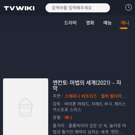
드라마
영화
예능
애니
엔칸토: 마법의 세계(2021) – 자
막
주연：
스테파니 비트리즈
윌머 발더라마
다
감독：
바이론 하워드, 자레드 부시, 채리스
카스트로 스미스
유형：
애니
줄거리：
콜롬비아의 깊은 산 속, 놀라운 마
법과 활기찬 매력이 넘치는 세계 ‘엔칸