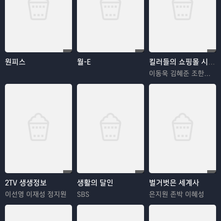
원피스
월-E
킬러들의 쇼핑몰 시즌2
이동욱 김혜준 조한선 김해나
2TV 생생정보
생활의 달인
벌거벗은 세계사
이선영 이재성 정지원
SBS
은지원 존박 이혜성