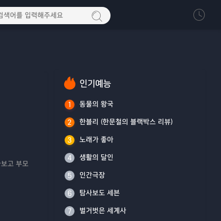
인기예능
동물의 왕국
1
한블리 (한문철의 블랙박스 리뷰)
2
노래가 좋아
3
생활의 달인
4
아보고 부모
인간극장
5
탐사보도 세븐
6
벌거벗은 세계사
7