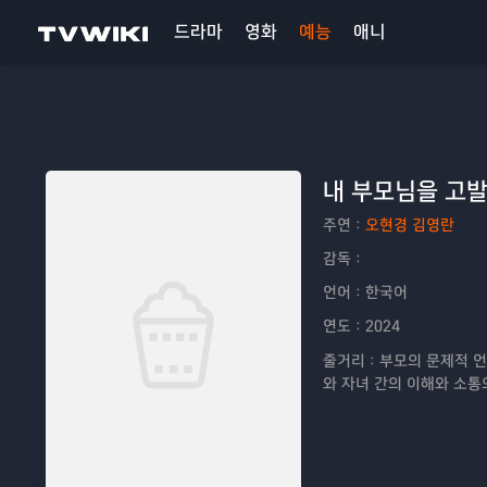
드라마
영화
예능
애니
내 부모님을 고
주연：
오현경 김영란
감독：
언어：
한국어
연도：
2024
줄거리：
부모의 문제적 언
와 자녀 간의 이해와 소통