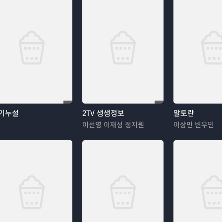
기누설
2TV 생생정보
알토란
이선영 이재성 정지원
이상민 변우민