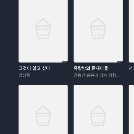
그것이 알고 싶다
옥탑방의 문제아들
천
김상중
김용만 송은이 김숙 정형돈 민경훈