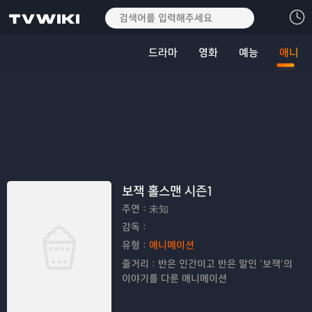
드라마
영화
예능
애니
보잭 홀스맨 시즌1
주연：
未知
감독：
유형：
애니메이션
줄거리：
반은 인간이고 반은 말인 ‘보잭’의
이야기를 다룬 애니메이션