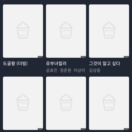
도굴왕 (더빙)
유부녀킬러
그것이 알고 싶다
공효진 정준원 이상이
김상중