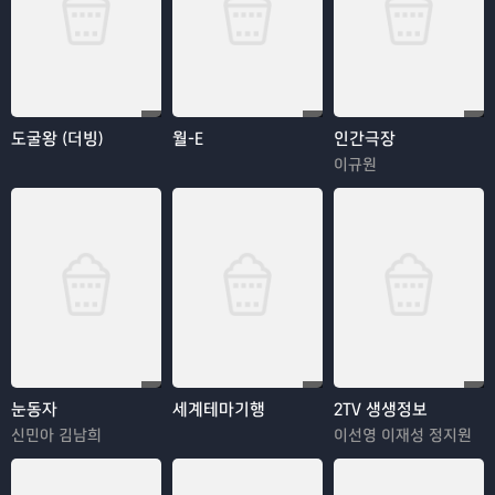
도굴왕 (더빙)
월-E
인간극장
이규원
눈동자
세계테마기행
2TV 생생정보
신민아 김남희
이선영 이재성 정지원