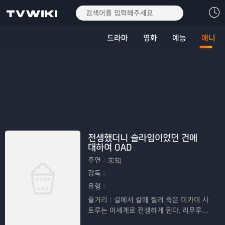
드라마
영화
예능
애니
전생했더니 슬라임이었던 건에
대하여 OAD
주연：
未知
감독：
유형：
줄거리：
길에서 칼에 찔려 죽은 미카미 사
토루는 이세계로 전생하게 된다. 리무루라
는 이름의 슬라임으로 새로운 삶을 살게 된