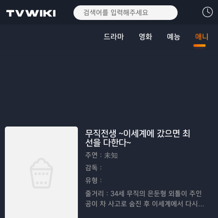
드라마
영화
예능
애니
무직전생 ~이세계에 갔으면 최
선을 다한다~
주연：
未知
감독：
유형：
줄거리：
34세 무직의 은둔형 외톨이 주인
공이 차 사고로 숨진 후 이세계에서 다시
태어나 새로운 삶을 열심히 살아가는 모험