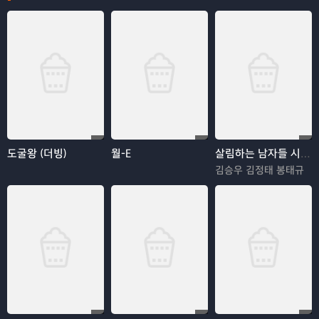
도굴왕 (더빙)
월-E
살림하는 남자들 시즌2
김승우 김정태 봉태규