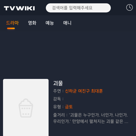
드라마
영화
예능
애니
괴물
주연：
신하균 여진구 최대훈
감독：
유형：
금토
줄거리：
‘괴물은 누구인가. 너인가. 나인가.
우리인가.’ 만양에서 펼쳐지는 괴물 같은 두
남자의 심리 추적 스릴러.