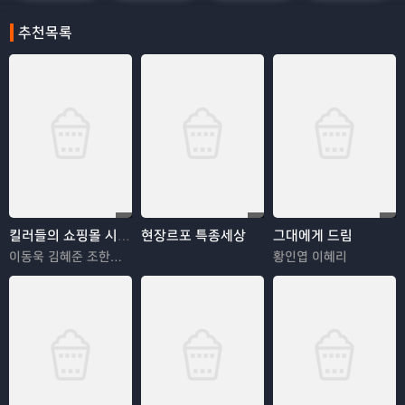
추천목록
킬러들의 쇼핑몰 시즌2
현장르포 특종세상
그대에게 드림
이동욱 김혜준 조한선 김해나
황인엽 이혜리