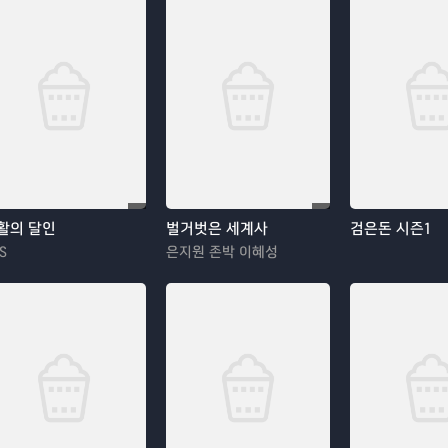
활의 달인
벌거벗은 세계사
검은돈 시즌1
S
은지원 존박 이혜성