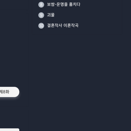
보쌈-운명을 훔치다
8
괴물
9
결혼작사 이혼작곡
10
제8화