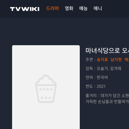
드라마
영화
예능
애니
마녀식당으로 오
주연：
송지효
남지현
채
감독：
오슬기, 김겨레
언어：
한국어
연도：
2021
줄거리：
대가가 담긴 소원
가득한 손님들과 만들어가