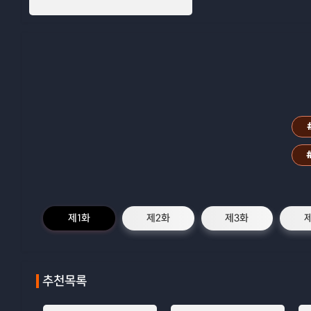
제1화
제2화
제3화
추천목록