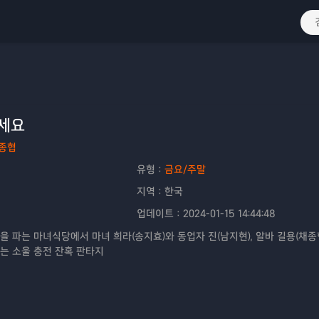
세요
종협
유형：
금요/주말
지역：
한국
업데이트：
2024-01-15 14:44:48
을 파는 마녀식당에서 마녀 희라(송지효)와 동업자 진(남지현), 알바 길용(채종
는 소울 충전 잔혹 판타지