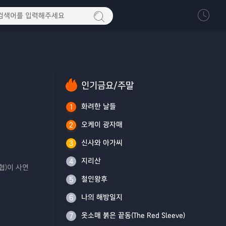
인기금요/주말
화려한 날들
1
오케이 광자매
2
신사와 아가씨
3
지리산
4
협)이 사연
철인왕후
5
나의 해방일지
6
옷소매 붉은 끝동(The Red Sleeve)
7