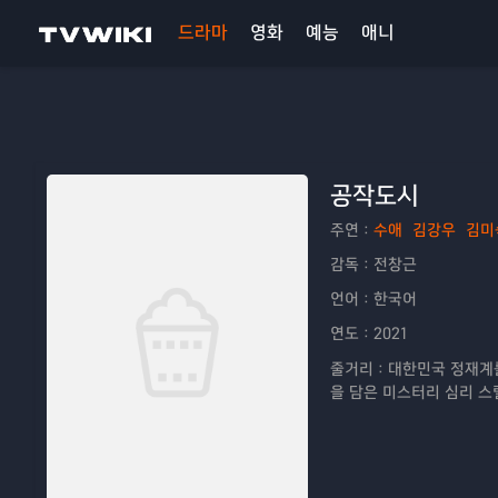
드라마
영화
예능
애니
공작도시
주연：
수애
김강우
김미
감독：
전창근
언어：
한국어
연도：
2021
줄거리：
대한민국 정재계를
을 담은 미스터리 심리 스