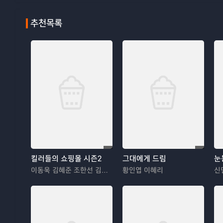
추천목록
킬러들의 쇼핑몰 시즌2
그대에게 드림
눈
이동욱 김혜준 조한선 김해나
황인엽 이혜리
신