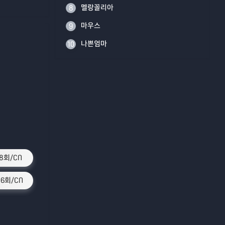
멜랑꼴리아
8
마우스
9
나쁜엄마
10
8회/CN
16회/CN