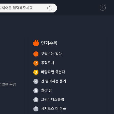
인기수목
구필수는 없다
1
공작도시
2
바람피면 죽는다
3
간 떨어지는 동거
4
치열한 욕망
월간 집
5
그린마더스클럽
6
시지프스 더 미쓰
7