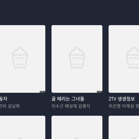
동자
골 때리는 그녀들
2TV 생생정보
민아 김남희
이수근 배성재 김병지
이선영 이재성 