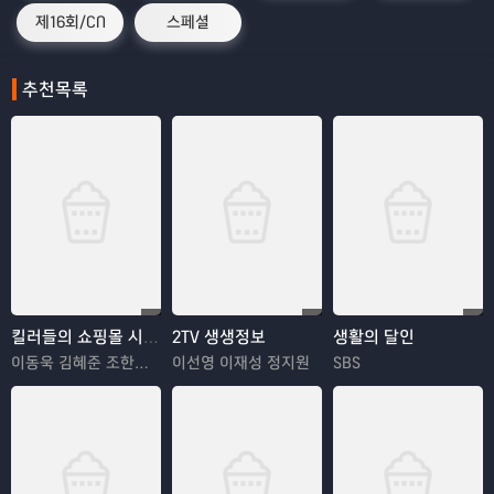
제16회/CN
스페셜
추천목록
킬러들의 쇼핑몰 시즌2
2TV 생생정보
생활의 달인
이동욱 김혜준 조한선 김해나
이선영 이재성 정지원
SBS