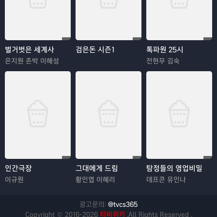
벌거벗은 세계사
검은돈 시즌1
톡파원 25시
은지원 존박 이혜성
전현무 김숙
인간극장
그대에게 드림
탐정들의 영업비밀
이규원
황인엽 이혜리
데프콘 유인나
광고문의:
@tvcs365
Copyright © 2016-2026
티비위키
.All Rights Reserved .