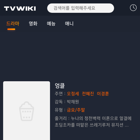
드라마
영화
예능
애니
엉클
주연：
오정세
전혜진
이경훈
감독：
박채원
유형：
금요/주말
줄거리：
누나의 청천벽력 이혼으로 얼결에
초딩조카를 떠맡은 쓰레기루저 뮤지션 삼
촌의 코믹 유쾌 성장 생존기