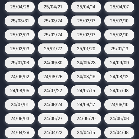
25/04/28
25/04/21
25/04/14
25/04/07
25/03/31
25/03/24
25/03/17
25/03/10
25/03/03
25/02/24
25/02/17
25/02/10
25/02/03
25/01/27
25/01/20
25/01/13
25/01/06
24/09/30
24/09/23
24/09/09
24/09/02
24/08/26
24/08/19
24/08/12
24/08/05
24/07/22
24/07/15
24/07/08
24/07/01
24/06/24
24/06/17
24/06/10
24/06/03
24/05/27
24/05/20
24/05/06
24/04/29
24/04/22
24/04/15
24/04/08