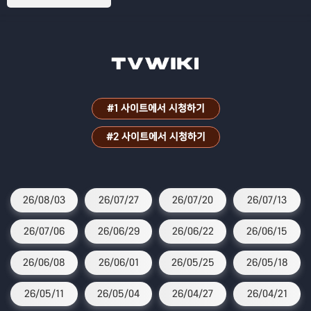
#1 사이트에서 시청하기
#2 사이트에서 시청하기
26/08/03
26/07/27
26/07/20
26/07/13
26/07/06
26/06/29
26/06/22
26/06/15
26/06/08
26/06/01
26/05/25
26/05/18
26/05/11
26/05/04
26/04/27
26/04/21