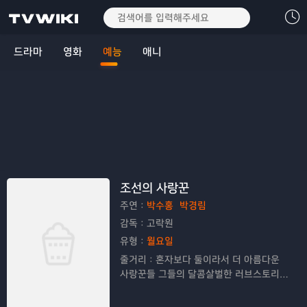
드라마
영화
예능
애니
조선의 사랑꾼
주연：
박수홍
박경림
감독：
고락원
유형：
월요일
줄거리：
혼자보다 둘이라서 더 아름다운
사랑꾼들 그들의 달콤살벌한 러브스토리를
담은 리얼 다큐 예능