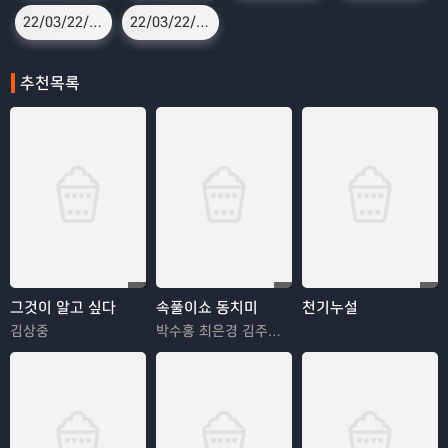
22/03/22/KR
22/03/22/CN
추천목록
그것이 알고 싶다
속풀이쇼 동치미
천기누설
김상중
박수홍 최은경 김주은 김영옥