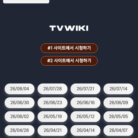
#1 사이트에서 시청하기
#2 사이트에서 시청하기
26/08/04
26/07/28
26/07/21
26/07/14
26/06/30
26/06/23
26/06/16
26/06/09
26/06/02
26/05/19
26/05/12
26/05/05
26/04/28
26/04/21
26/04/14
26/04/07