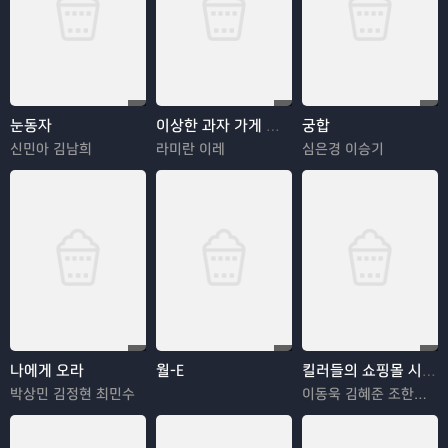
눈동자
이상한 과자 가게 전천당
궁합
신민아 김남희
라미란 이레
심은경 이승기
나에게 오라
월-E
킬러들의 쇼핑몰 시즌2
박상민 김정현 최민수
이동욱 김혜준 조한선 김해나