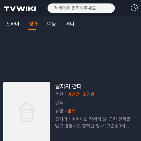
드라마
영화
예능
애니
끝까지 간다
주연：
이선균
조진웅
감독：
유형：
범죄
줄거리：
어머니의 장례식 날, 급한 연락을
받고 경찰서로 향하던 형사 ‘고건수’(이선
균). 아내의 이혼 통보, 갑작스런 내사 소식
까지, 스트레스 폭발 직전의 건수는 실수로